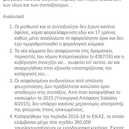
των νέων και των συνταξιούχων…
Αναλυτικά:
Οι μισθωτοί και οι συνταξιούχοι δεν έχουν κανένα
όφελος, καμία φοροελάφρυνση εδώ και 17 χρόνια,
καθώς μένει αναλλοίωτο το αφορολόγητο όριο και δεν
έχει τιμαριθμοποιηθεί η φορολογική κλίμακα.
Τα νέα κόμματα δεν αναφέρονται στις δραματικές
περικοπές του νόμου Κατρούγκαλου (ν.4387/16) και η
κυβέρνηση συνεχίζει να… κωφεύει επ’ αυτού, αν και
αναρριχήθηκε στην εξουσία υποστηρίζοντας την
κατάργησή του…
Οι ασφαλισμένοι κινδυνεύουν από απόλυτη
φτωχοποίηση. Δεν προβλέπεται κατώτατο όριο
αποδοχών στις συντάξεις. Από όταν καταργήθηκε το
«κατώφλι» το 2015 (Υπουργική Απόφαση Χαϊκάλη
8/2015), δεν υπάρχει κανένας μηχανισμός αποτροπής
της φτώχειας στους ηλικιωμένους.
Καταργήθηκε την περίοδο 2016-18 το ΕΚΑΣ, το οποίο
ελάμβαναν μέχρι τότε σχεδόν 360.000
χαμηλοσυνταξιούχοι με εισοδηματικά κριτήρια. Έκτοτε