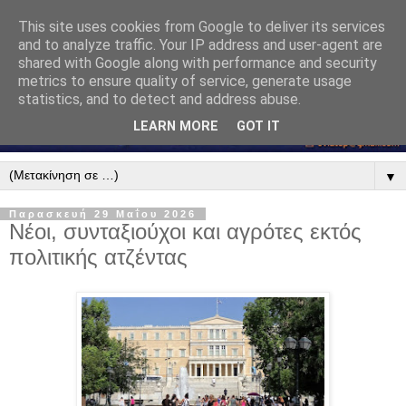
This site uses cookies from Google to deliver its services
and to analyze traffic. Your IP address and user-agent are
shared with Google along with performance and security
metrics to ensure quality of service, generate usage
statistics, and to detect and address abuse.
LEARN MORE
GOT IT
▼
Παρασκευή 29 Μαΐου 2026
Νέοι, συνταξιούχοι και αγρότες εκτός
πολιτικής ατζέντας