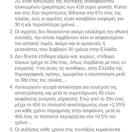
20, είναι κατώτερες της σύνταξης ανασφάλιστου
ηλικιωμένου (μικρότερες των 418 ευρώ μεικτά). Καίτοι
και στις δύο περιπτώσεις δίδονται στο 67ο έτος της
ηλικίας, ενώ οι αγρότες είχαν καταβάλει εισφορές για
30 ή και περισσότερα χρόνια…
Οι αγρότες δεν δικαιούνται ακόμη ολόκληρη την εθνική
σύνταξη, την οποία λαμβάνουν όλοι οι ασφαλισμένοι
του αστικού τομέα, ακόμη και οι ομογενείς ή
μετανάστες που διαβιούν 30 χρόνια στην Ελλάδα.
Δεν δίνεται επίδομα γάμου και, κυρίως, επίδομα
τέκνων (μέχρι το 24ο έτος, όπως συμβαίνει με τους εν
ενεργεία). Υπό αυτές τις συνθήκες, στην Ελλάδα της
δημογραφικής κρίσης, τιμωρείται η τεκνοποίηση μετά
το 38ο έτος της ηλικίας…
Λειτουργούν ισχυρά αντικίνητρα για συνέχιση της
απασχόλησης και μετά τη συμπλήρωση 40 ετών
ασφάλισης (ενεργός γήρανση). Ενώ από το 35ο έτος
μέχρι το 40ό το ποσοστό αναπλήρωσης είναι +2,55%
για κάθε χρόνο παραμονής στην ασφάλιση, μετά το
40ό έτος το ποσοστό περιορίζεται στο +0,5% τον
χρόνο…
Οι αυξήσεις κάθε χρόνο στις συντάξεις κυμαίνονται