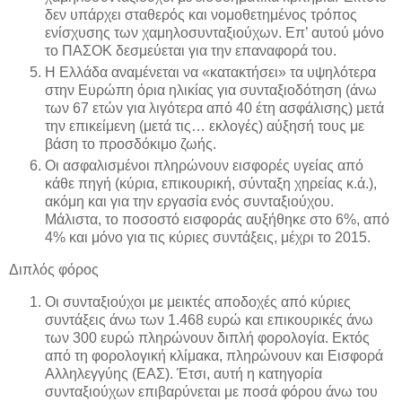
δεν υπάρχει σταθερός και νομοθετημένος τρόπος
ενίσχυσης των χαμηλοσυνταξιούχων. Επ’ αυτού μόνο
το ΠΑΣΟΚ δεσμεύεται για την επαναφορά του.
Η Ελλάδα αναμένεται να «κατακτήσει» τα υψηλότερα
στην Ευρώπη όρια ηλικίας για συνταξιοδότηση (άνω
των 67 ετών για λιγότερα από 40 έτη ασφάλισης) μετά
την επικείμενη (μετά τις… εκλογές) αύξησή τους με
βάση το προσδόκιμο ζωής.
Οι ασφαλισμένοι πληρώνουν εισφορές υγείας από
κάθε πηγή (κύρια, επικουρική, σύνταξη χηρείας κ.ά.),
ακόμη και για την εργασία ενός συνταξιούχου.
Μάλιστα, το ποσοστό εισφοράς αυξήθηκε στο 6%, από
4% και μόνο για τις κύριες συντάξεις, μέχρι το 2015.
Διπλός φόρος
Οι συνταξιούχοι με μεικτές αποδοχές από κύριες
συντάξεις άνω των 1.468 ευρώ και επικουρικές άνω
των 300 ευρώ πληρώνουν διπλή φορολογία. Εκτός
από τη φορολογική κλίμακα, πληρώνουν και Εισφορά
Αλληλεγγύης (ΕΑΣ). Έτσι, αυτή η κατηγορία
συνταξιούχων επιβαρύνεται με ποσά φόρου άνω του