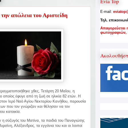
6
Evia Top
E-mail:
eviatop
 την απώλεια του Αριστείδη
Τηλ. επικοινων
A
παγορεύεται 
φωτογραφιών,
Ακολουθήσ
πραγματοποιήθηκε χθες, Τετάρτη 20 Μαΐου, η
 ο οποίος έφυγε από τη ζωή σε ηλικία 82 ετών. Η
 στον Ιερό Ναό
Αγίου Νεκταρίου Κανήθου, παρουσία
ων που τον γνώριζαν και θέλησαν να τον
ου κατοικία.
 η σύζυγός του Ματίνα, τα παιδιά του Παναγιώτης
υρσίνη, Αλέξανδρος, τα εγγόνια του και οι λοιποί