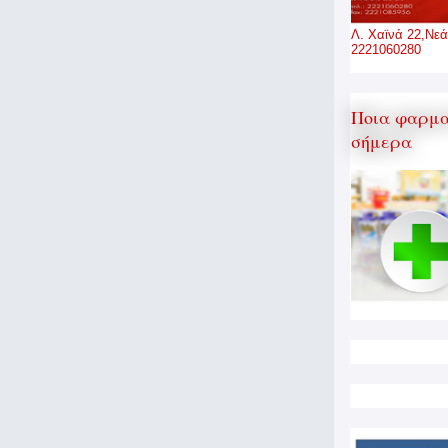
Λ. Χαϊνά 22,Νεά
2221060280
Ποια φαρμα
σήμερα