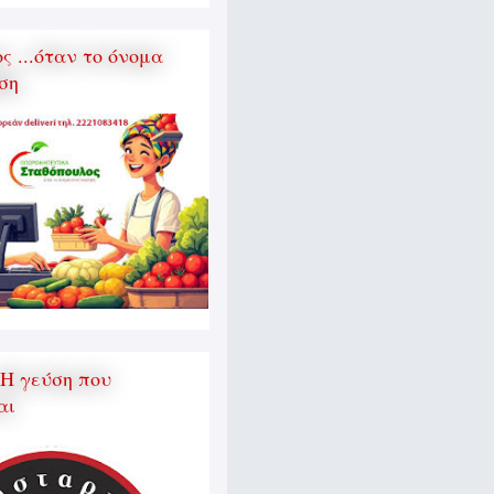
 ...όταν το όνομα
ση
 Η γεύση που
αι