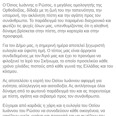
Ο Όσιος Ιωάννης ο Ρώσος, ο μεγάλος ομολογητής της
Ορθοδοξίας, δίδαξε με τη ζωή του την ταπεινότητα, την
υπομονή, την ακλόνητη πίστη και την αγάπη προς τον
συνάνθρωπο. Το παράδειγμά του παραμένει διαχρονικό και
φωτίζει τις ψυχές όλων μας, υπενθυμίζοντας ότι η αληθινή
δύναμη βρίσκεται στην πίστη, στην καρτερία και στην
προσφορά.
Για τον Δήμο μας, η σημερινή ημέρα αποτελεί ξεχωριστή
ευλογία και ύψιστη τιμή. Ο τόπος μας είναι άρρηκτα
συνδεδεμένος με τον Άγιό μας και έχει το προνόμιο να
φιλοξενεί το Ιερό του Σκήνωμα, το οποίο προσελκύει κάθε
χρόνο χιλιάδες πιστούς από κάθε γωνιά της Ελλάδας και του
κόσμου.
Ας αποτελέσει η εορτή του Οσίου Ιωάννου αφορμή για
ενότητα, αλληλεγγύη και αισιοδοξία. Ας αντλήσουμε όλοι
δύναμη από το φωτεινό παράδειγμά του και ας πορευτούμε
με πίστη, αγάπη και σεβασμό προς τον συνάνθρωπο.
Εύχομαι από καρδιάς η χάρη και η ευλογία του Οσίου
Ιωάννου του Ρώσου να συνοδεύουν κάθε οικογένεια, να
χαρίζουν υγεία, ειρήνη και προκοπή και να φωτίζουν τον