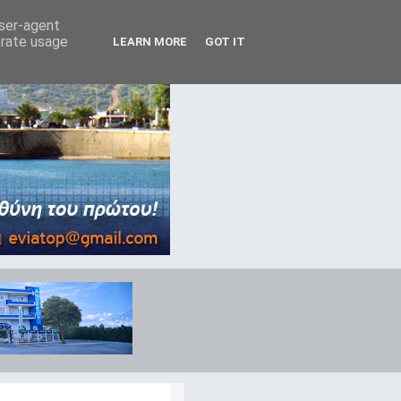
user-agent
erate usage
LEARN MORE
GOT IT