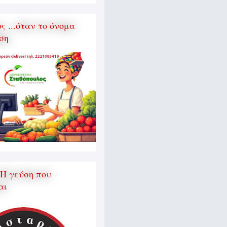
 ...όταν το όνομα
ση
 Η γεύση που
αι