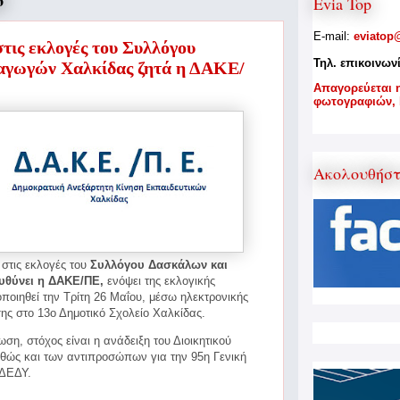
6
Evia Top
E-mail:
eviatop
τις εκλογές του Συλλόγου
Τηλ. επικοινων
αγωγών Χαλκίδας ζητά η ΔΑΚΕ/
A
παγορεύεται 
φωτογραφιών,
Ακολουθήσ
στις εκλογές του
Συλλόγου Δασκάλων και
θύνει η ΔΑΚΕ/ΠΕ,
ενόψει της εκλογικής
ποιηθεί την Τρίτη 26
Μαΐου, μέσω ηλεκτρονικής
ης στο 13ο Δημοτικό Σχολείο Χαλκίδας.
ση, στόχος είναι η ανάδειξη του Διοικητικού
θώς και των αντιπροσώπων για την 95η Γενική
ΑΔΕΔΥ.