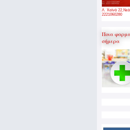
Λ. Χαϊνά 22,Νεά
2221060280
Ποια φαρμα
σήμερα