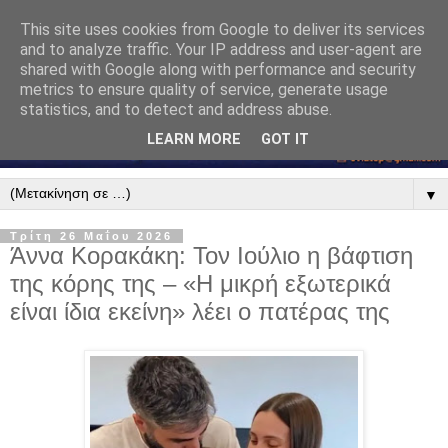
This site uses cookies from Google to deliver its services
and to analyze traffic. Your IP address and user-agent are
shared with Google along with performance and security
metrics to ensure quality of service, generate usage
statistics, and to detect and address abuse.
LEARN MORE
GOT IT
▼
Τρίτη 26 Μαΐου 2026
Άννα Κορακάκη: Τον Ιούλιο η βάφτιση
της κόρης της – «Η μικρή εξωτερικά
είναι ίδια εκείνη» λέει ο πατέρας της