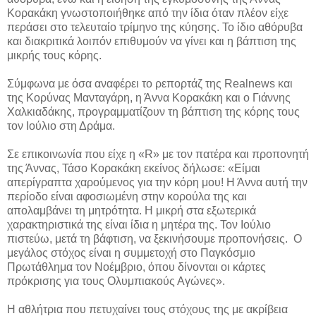
Κορακάκη γνωστοποιήθηκε από την ίδια όταν πλέον είχε
περάσει στο τελευταίο τρίμηνο της κύησης. Το ίδιο αθόρυβα
και διακριτικά λοιπόν επιθυμούν να γίνει και η βάπτιση της
μικρής τους κόρης.
Σύμφωνα με όσα αναφέρει το ρεπορτάζ της Realnews και
της Κορύνας Μανταγάρη, η Άννα Κορακάκη και ο Γιάννης
Χαλκιαδάκης, προγραμματίζουν τη βάπτιση της κόρης τους
τον Ιούλιο στη Δράμα.
Σε επικοινωνία που είχε η «R» με τον πατέρα και προπονητή
της Άννας, Τάσο Κορακάκη εκείνος δήλωσε: «Είμαι
απερίγραπτα χαρούμενος για την κόρη μου! Η Άννα αυτή την
περίοδο είναι αφοσιωμένη στην κορούλα της και
απολαμβάνει τη μητρότητα. Η μικρή στα εξωτερικά
χαρακτηριστικά της είναι ίδια η μητέρα της. Τον Ιούλιο
πιστεύω, μετά τη βάφτιση, να ξεκινήσουμε προπονήσεις. Ο
μεγάλος στόχος είναι η συμμετοχή στο Παγκόσμιο
Πρωτάθλημα τον Νοέμβριο, όπου δίνονται οι κάρτες
πρόκρισης για τους Ολυμπιακούς Αγώνες».
Η αθλήτρια που πετυχαίνει τους στόχους της με ακρίβεια