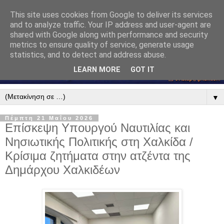
This site uses cookies from Google to deliver its services
and to analyze traffic. Your IP address and user-agent are
shared with Google along with performance and security
metrics to ensure quality of service, generate usage
statistics, and to detect and address abuse.
LEARN MORE
GOT IT
▼
Πέμπτη 21 Μαΐου 2026
Επίσκεψη Υπουργού Ναυτιλίας και
Νησιωτικής Πολιτικής στη Χαλκίδα /
Κρίσιμα ζητήματα στην ατζέντα της
Δημάρχου Χαλκιδέων