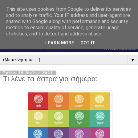
This site uses cookies from Google to deliver its services
and to analyze traffic. Your IP address and user-agent are
shared with Google along with performance and security
metrics to ensure quality of service, generate usage
statistics, and to detect and address abuse.
LEARN MORE
GOT IT
▼
Τρίτη 26 Μαΐου 2026
Τι λένε τα άστρα για σήμερα;