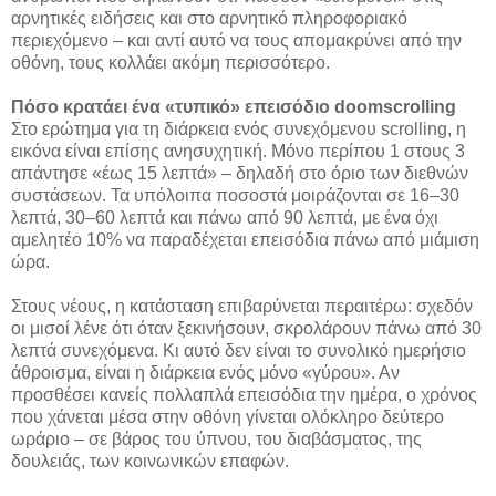
αρνητικές ειδήσεις και στο αρνητικό πληροφοριακό
περιεχόμενο – και αντί αυτό να τους απομακρύνει από την
οθόνη, τους κολλάει ακόμη περισσότερο.
Πόσο κρατάει ένα «τυπικό» επεισόδιο doomscrolling
Στο ερώτημα για τη διάρκεια ενός συνεχόμενου scrolling, η
εικόνα είναι επίσης ανησυχητική. Μόνο περίπου 1 στους 3
απάντησε «έως 15 λεπτά» – δηλαδή στο όριο των διεθνών
συστάσεων. Τα υπόλοιπα ποσοστά μοιράζονται σε 16–30
λεπτά, 30–60 λεπτά και πάνω από 90 λεπτά, με ένα όχι
αμελητέο 10% να παραδέχεται επεισόδια πάνω από μιάμιση
ώρα.
Στους νέους, η κατάσταση επιβαρύνεται περαιτέρω: σχεδόν
οι μισοί λένε ότι όταν ξεκινήσουν, σκρολάρουν πάνω από 30
λεπτά συνεχόμενα. Κι αυτό δεν είναι το συνολικό ημερήσιο
άθροισμα, είναι η διάρκεια ενός μόνο «γύρου». Αν
προσθέσει κανείς πολλαπλά επεισόδια την ημέρα, ο χρόνος
που χάνεται μέσα στην οθόνη γίνεται ολόκληρο δεύτερο
ωράριο – σε βάρος του ύπνου, του διαβάσματος, της
δουλειάς, των κοινωνικών επαφών.