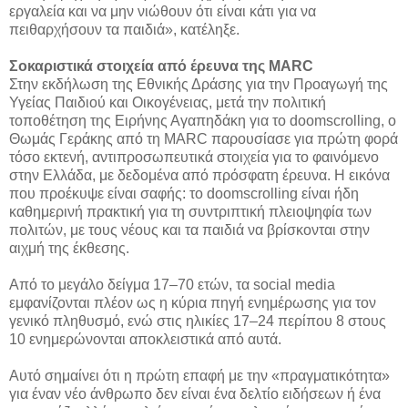
εργαλεία και να μην νιώθουν ότι είναι κάτι για να
πειθαρχήσουν τα παιδιά», κατέληξε.
Σοκαριστικά στοιχεία από έρευνα της MARC
Στην εκδήλωση της Εθνικής Δράσης για την Προαγωγή της
Υγείας Παιδιού και Οικογένειας, μετά την πολιτική
τοποθέτηση της Ειρήνης Αγαπηδάκη για το doomscrolling, ο
Θωμάς Γεράκης από τη MARC παρουσίασε για πρώτη φορά
τόσο εκτενή, αντιπροσωπευτικά στοιχεία για το φαινόμενο
στην Ελλάδα, με δεδομένα από πρόσφατη έρευνα. Η εικόνα
που προέκυψε είναι σαφής: το doomscrolling είναι ήδη
καθημερινή πρακτική για τη συντριπτική πλειοψηφία των
πολιτών, με τους νέους και τα παιδιά να βρίσκονται στην
αιχμή της έκθεσης.
Από το μεγάλο δείγμα 17–70 ετών, τα social media
εμφανίζονται πλέον ως η κύρια πηγή ενημέρωσης για τον
γενικό πληθυσμό, ενώ στις ηλικίες 17–24 περίπου 8 στους
10 ενημερώνονται αποκλειστικά από αυτά.
Αυτό σημαίνει ότι η πρώτη επαφή με την «πραγματικότητα»
για έναν νέο άνθρωπο δεν είναι ένα δελτίο ειδήσεων ή ένα