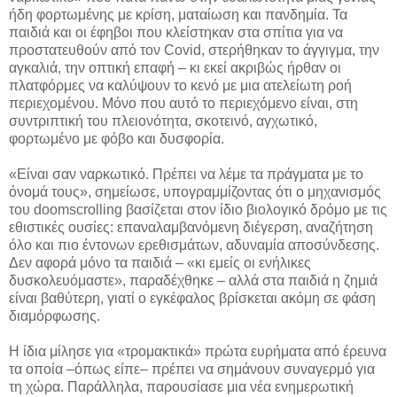
ήδη φορτωμένης με κρίση, ματαίωση και πανδημία. Τα
παιδιά και οι έφηβοι που κλείστηκαν στα σπίτια για να
προστατευθούν από τον Covid, στερήθηκαν το άγγιγμα, την
αγκαλιά, την οπτική επαφή – κι εκεί ακριβώς ήρθαν οι
πλατφόρμες να καλύψουν το κενό με μια ατελείωτη ροή
περιεχομένου. Μόνο που αυτό το περιεχόμενο είναι, στη
συντριπτική του πλειονότητα, σκοτεινό, αγχωτικό,
φορτωμένο με φόβο και δυσφορία.
«Είναι σαν ναρκωτικό. Πρέπει να λέμε τα πράγματα με το
όνομά τους», σημείωσε, υπογραμμίζοντας ότι ο μηχανισμός
του doomscrolling βασίζεται στον ίδιο βιολογικό δρόμο με τις
εθιστικές ουσίες: επαναλαμβανόμενη διέγερση, αναζήτηση
όλο και πιο έντονων ερεθισμάτων, αδυναμία αποσύνδεσης.
Δεν αφορά μόνο τα παιδιά – «κι εμείς οι ενήλικες
δυσκολευόμαστε», παραδέχθηκε – αλλά στα παιδιά η ζημιά
είναι βαθύτερη, γιατί ο εγκέφαλος βρίσκεται ακόμη σε φάση
διαμόρφωσης.
Η ίδια μίλησε για «τρομακτικά» πρώτα ευρήματα από έρευνα
τα οποία –όπως είπε– πρέπει να σημάνουν συναγερμό για
τη χώρα. Παράλληλα, παρουσίασε μια νέα ενημερωτική