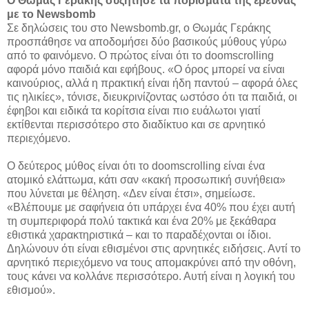
Ο Θωμάς Γεράκης συζήτησε τα πορίσματα της έρευνας
με το Newsbomb
Σε δηλώσεις του στο Newsbomb.gr, ο Θωμάς Γεράκης
προσπάθησε να αποδομήσει δύο βασικούς μύθους γύρω
από το φαινόμενο. Ο πρώτος είναι ότι το doomscrolling
αφορά μόνο παιδιά και εφήβους. «Ο όρος μπορεί να είναι
καινούριος, αλλά η πρακτική είναι ήδη παντού – αφορά όλες
τις ηλικίες», τόνισε, διευκρινίζοντας ωστόσο ότι τα παιδιά, οι
έφηβοι και ειδικά τα κορίτσια είναι πιο ευάλωτοι γιατί
εκτίθενται περισσότερο στο διαδίκτυο και σε αρνητικό
περιεχόμενο.
Ο δεύτερος μύθος είναι ότι το doomscrolling είναι ένα
ατομικό ελάττωμα, κάτι σαν «κακή προσωπική συνήθεια»
που λύνεται με θέληση. «Δεν είναι έτσι», σημείωσε.
«Βλέπουμε με σαφήνεια ότι υπάρχει ένα 40% που έχει αυτή
τη συμπεριφορά πολύ τακτικά και ένα 20% με ξεκάθαρα
εθιστικά χαρακτηριστικά – και το παραδέχονται οι ίδιοι.
Δηλώνουν ότι είναι εθισμένοι στις αρνητικές ειδήσεις. Αντί το
αρνητικό περιεχόμενο να τους απομακρύνει από την οθόνη,
τους κάνει να κολλάνε περισσότερο. Αυτή είναι η λογική του
εθισμού».