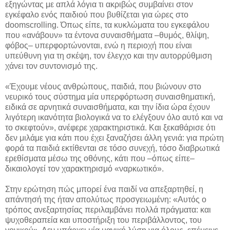
εξηγώντας με απλά λόγια τι ακριβώς συμβαίνει στον
εγκέφαλο ενός παιδιού που βυθίζεται για ώρες στο
doomscrolling. Όπως είπε, τα κυκλώματα του εγκεφάλου
που «ανάβουν» τα έντονα συναισθήματα –θυμός, θλίψη,
φόβος– υπερφορτώνονται, ενώ η περιοχή που είναι
υπεύθυνη για τη σκέψη, τον έλεγχο και την αυτορρύθμιση
χάνει τον συντονισμό της.
«Έχουμε νέους ανθρώπους, παιδιά, που βιώνουν στο
νευρικό τους σύστημα μία υπερφόρτωση συναισθηματική,
ειδικά σε αρνητικά συναισθήματα, και την ίδια ώρα έχουν
λιγότερη ικανότητα βιολογικά να το ελέγξουν όλο αυτό και να
το σκεφτούν», ανέφερε χαρακτηριστικά. Και ξεκαθάρισε ότι
δεν μιλάμε για κάτι που έχει ξαναζήσει άλλη γενιά: για πρώτη
φορά τα παιδιά εκτίθενται σε τόσο συνεχή, τόσο διαβρωτικά
ερεθίσματα μέσω της οθόνης, κάτι που –όπως είπε–
δικαιολογεί τον χαρακτηρισμό «ναρκωτικό».
Στην ερώτηση πώς μπορεί ένα παιδί να απεξαρτηθεί, η
απάντησή της ήταν απολύτως προσγειωμένη: «Αυτός ο
τρόπος ανεξαρτησίας περιλαμβάνει πολλά πράγματα: και
ψυχοθεραπεία και υποστήριξη του περιβάλλοντος, του