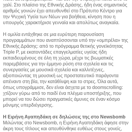
χαλί. Στο πλαίσιο της Εθνικής Δράσης, ήδη ένας σημαντικός
αριθμός γονιών έχει απευθυνθεί στο Πρότυπο Κέντρο για
την Ψυχική Υγεία των Νέων για βοήθεια, κίνηση που η
υπουργός χαρακτήρισε γενναία και απολύτως αναγκαία.
Η ομιλία εντάχθηκε σε μια ευρύτερη παρουσίαση
προγραμμάτων που αναπτύσσονται υπό την «ομπρέλα» της
Εθνικής Δράσης: από το πρόγραμμα θετικής γονεϊκότητας
Triple P, με εκατοντάδες επαγγελματίες υγείας ήδη
εκπαιδευμένους σε όλη τη χώρα, μέχρι τις βιωματικές
παρεμβάσεις για την έμμηνο ρύση στα σχολεία και τις
συνεργασίες με μουσικά σχολεία και καλλιτέχνες,
αξιοποιώντας τη μουσική ως προστατευτικό παράγοντα
απέναντι στη βία, την κατάθλιψη και το στρες. Όλα αυτά,
όπως υπογράμμισε, δεν είναι άσχετα με το doomscrolling:
χτίζουν γύρω από το παιδί ένα πλέγμα υποστήριξης, που
μπορεί να του δώσει πραγματικές άμυνες σε έναν κόσμο
μόνιμης υπερδιέγερσης.
Η Ειρήνη Αγαπηδάκη σε δηλώσεις της στο Newsbomb
Μιλώντας στο Newsbomb, η Ειρήνη Αγαπηδάκη άφησε στην
άκρη τους τίτλους και απευθύνθηκε ευθέως στους γονείς,