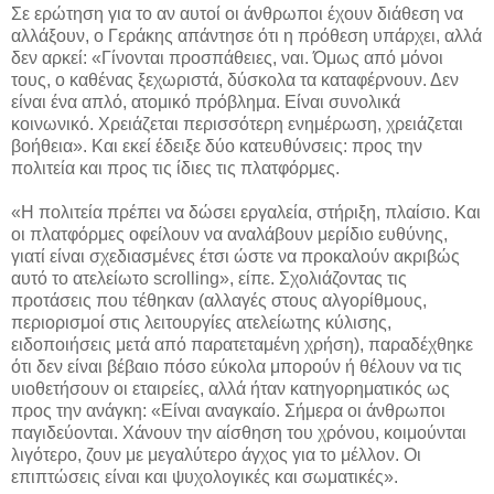
Σε ερώτηση για το αν αυτοί οι άνθρωποι έχουν διάθεση να
αλλάξουν, ο Γεράκης απάντησε ότι η πρόθεση υπάρχει, αλλά
δεν αρκεί: «Γίνονται προσπάθειες, ναι. Όμως από μόνοι
τους, ο καθένας ξεχωριστά, δύσκολα τα καταφέρνουν. Δεν
είναι ένα απλό, ατομικό πρόβλημα. Είναι συνολικά
κοινωνικό. Χρειάζεται περισσότερη ενημέρωση, χρειάζεται
βοήθεια». Και εκεί έδειξε δύο κατευθύνσεις: προς την
πολιτεία και προς τις ίδιες τις πλατφόρμες.
«Η πολιτεία πρέπει να δώσει εργαλεία, στήριξη, πλαίσιο. Και
οι πλατφόρμες οφείλουν να αναλάβουν μερίδιο ευθύνης,
γιατί είναι σχεδιασμένες έτσι ώστε να προκαλούν ακριβώς
αυτό το ατελείωτο scrolling», είπε. Σχολιάζοντας τις
προτάσεις που τέθηκαν (αλλαγές στους αλγορίθμους,
περιορισμοί στις λειτουργίες ατελείωτης κύλισης,
ειδοποιήσεις μετά από παρατεταμένη χρήση), παραδέχθηκε
ότι δεν είναι βέβαιο πόσο εύκολα μπορούν ή θέλουν να τις
υιοθετήσουν οι εταιρείες, αλλά ήταν κατηγορηματικός ως
προς την ανάγκη: «Είναι αναγκαίο. Σήμερα οι άνθρωποι
παγιδεύονται. Χάνουν την αίσθηση του χρόνου, κοιμούνται
λιγότερο, ζουν με μεγαλύτερο άγχος για το μέλλον. Οι
επιπτώσεις είναι και ψυχολογικές και σωματικές».