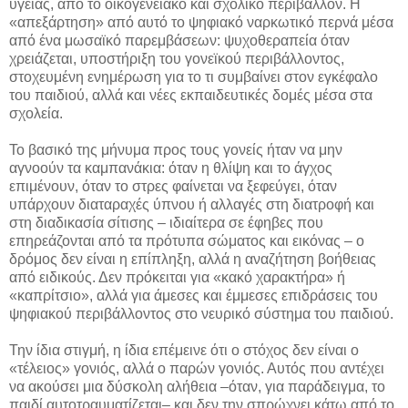
υγείας, από το οικογενειακό και σχολικό περιβάλλον. Η
«απεξάρτηση» από αυτό το ψηφιακό ναρκωτικό περνά μέσα
από ένα μωσαϊκό παρεμβάσεων: ψυχοθεραπεία όταν
χρειάζεται, υποστήριξη του γονεϊκού περιβάλλοντος,
στοχευμένη ενημέρωση για το τι συμβαίνει στον εγκέφαλο
του παιδιού, αλλά και νέες εκπαιδευτικές δομές μέσα στα
σχολεία.
Το βασικό της μήνυμα προς τους γονείς ήταν να μην
αγνοούν τα καμπανάκια: όταν η θλίψη και το άγχος
επιμένουν, όταν το στρες φαίνεται να ξεφεύγει, όταν
υπάρχουν διαταραχές ύπνου ή αλλαγές στη διατροφή και
στη διαδικασία σίτισης – ιδιαίτερα σε έφηβες που
επηρεάζονται από τα πρότυπα σώματος και εικόνας – ο
δρόμος δεν είναι η επίπληξη, αλλά η αναζήτηση βοήθειας
από ειδικούς. Δεν πρόκειται για «κακό χαρακτήρα» ή
«καπρίτσιο», αλλά για άμεσες και έμμεσες επιδράσεις του
ψηφιακού περιβάλλοντος στο νευρικό σύστημα του παιδιού.
Την ίδια στιγμή, η ίδια επέμεινε ότι ο στόχος δεν είναι ο
«τέλειος» γονιός, αλλά ο παρών γονιός. Αυτός που αντέχει
να ακούσει μια δύσκολη αλήθεια –όταν, για παράδειγμα, το
παιδί αυτοτραυματίζεται– και δεν την σπρώχνει κάτω από το