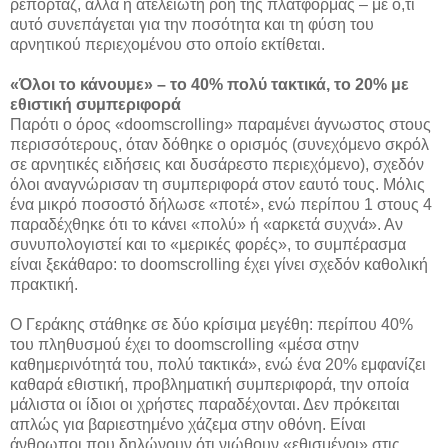
ρεπορτάζ, αλλά η ατελείωτη ροή της πλατφόρμας – με ό,τι
αυτό συνεπάγεται για την ποσότητα και τη φύση του
αρνητικού περιεχομένου στο οποίο εκτίθεται.
«Όλοι το κάνουμε» – το 40% πολύ τακτικά, το 20% με
εθιστική συμπεριφορά
Παρότι ο όρος «doomscrolling» παραμένει άγνωστος στους
περισσότερους, όταν δόθηκε ο ορισμός (συνεχόμενο σκρόλ
σε αρνητικές ειδήσεις και δυσάρεστο περιεχόμενο), σχεδόν
όλοι αναγνώρισαν τη συμπεριφορά στον εαυτό τους. Μόλις
ένα μικρό ποσοστό δήλωσε «ποτέ», ενώ περίπου 1 στους 4
παραδέχθηκε ότι το κάνει «πολύ» ή «αρκετά συχνά». Αν
συνυπολογιστεί και το «μερικές φορές», το συμπέρασμα
είναι ξεκάθαρο: το doomscrolling έχει γίνει σχεδόν καθολική
πρακτική.
Ο Γεράκης στάθηκε σε δύο κρίσιμα μεγέθη: περίπου 40%
του πληθυσμού έχει το doomscrolling «μέσα στην
καθημερινότητά του, πολύ τακτικά», ενώ ένα 20% εμφανίζει
καθαρά εθιστική, προβληματική συμπεριφορά, την οποία
μάλιστα οι ίδιοι οι χρήστες παραδέχονται. Δεν πρόκειται
απλώς για βαριεστημένο χάζεμα στην οθόνη. Είναι
άνθρωποι που δηλώνουν ότι νιώθουν «εθισμένοι» στις