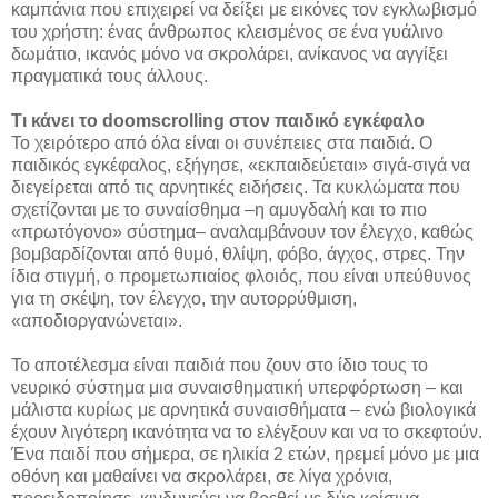
καμπάνια που επιχειρεί να δείξει με εικόνες τον εγκλωβισμό
του χρήστη: ένας άνθρωπος κλεισμένος σε ένα γυάλινο
δωμάτιο, ικανός μόνο να σκρολάρει, ανίκανος να αγγίξει
πραγματικά τους άλλους.
Τι κάνει το doomscrolling στον παιδικό εγκέφαλο
Το χειρότερο από όλα είναι οι συνέπειες στα παιδιά. Ο
παιδικός εγκέφαλος, εξήγησε, «εκπαιδεύεται» σιγά-σιγά να
διεγείρεται από τις αρνητικές ειδήσεις. Τα κυκλώματα που
σχετίζονται με το συναίσθημα –η αμυγδαλή και το πιο
«πρωτόγονο» σύστημα– αναλαμβάνουν τον έλεγχο, καθώς
βομβαρδίζονται από θυμό, θλίψη, φόβο, άγχος, στρες. Την
ίδια στιγμή, ο προμετωπιαίος φλοιός, που είναι υπεύθυνος
για τη σκέψη, τον έλεγχο, την αυτορρύθμιση,
«αποδιοργανώνεται».
Το αποτέλεσμα είναι παιδιά που ζουν στο ίδιο τους το
νευρικό σύστημα μια συναισθηματική υπερφόρτωση – και
μάλιστα κυρίως με αρνητικά συναισθήματα – ενώ βιολογικά
έχουν λιγότερη ικανότητα να το ελέγξουν και να το σκεφτούν.
Ένα παιδί που σήμερα, σε ηλικία 2 ετών, ηρεμεί μόνο με μια
οθόνη και μαθαίνει να σκρολάρει, σε λίγα χρόνια,