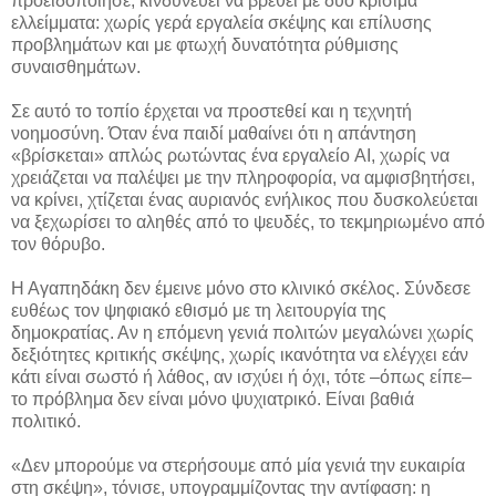
προειδοποίησε, κινδυνεύει να βρεθεί με δύο κρίσιμα
ελλείμματα: χωρίς γερά εργαλεία σκέψης και επίλυσης
προβλημάτων και με φτωχή δυνατότητα ρύθμισης
συναισθημάτων.
Σε αυτό το τοπίο έρχεται να προστεθεί και η τεχνητή
νοημοσύνη. Όταν ένα παιδί μαθαίνει ότι η απάντηση
«βρίσκεται» απλώς ρωτώντας ένα εργαλείο AI, χωρίς να
χρειάζεται να παλέψει με την πληροφορία, να αμφισβητήσει,
να κρίνει, χτίζεται ένας αυριανός ενήλικος που δυσκολεύεται
να ξεχωρίσει το αληθές από το ψευδές, το τεκμηριωμένο από
τον θόρυβο.
Η Αγαπηδάκη δεν έμεινε μόνο στο κλινικό σκέλος. Σύνδεσε
ευθέως τον ψηφιακό εθισμό με τη λειτουργία της
δημοκρατίας. Αν η επόμενη γενιά πολιτών μεγαλώνει χωρίς
δεξιότητες κριτικής σκέψης, χωρίς ικανότητα να ελέγχει εάν
κάτι είναι σωστό ή λάθος, αν ισχύει ή όχι, τότε –όπως είπε–
το πρόβλημα δεν είναι μόνο ψυχιατρικό. Είναι βαθιά
πολιτικό.
«Δεν μπορούμε να στερήσουμε από μία γενιά την ευκαιρία
στη σκέψη», τόνισε, υπογραμμίζοντας την αντίφαση: η