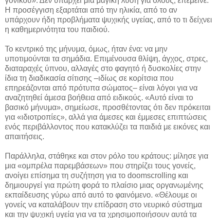
γονικού». Δεν υπάρχει μία μαγική λύση για όλους, επέμεινε.
Η προσέγγιση εξαρτάται από την ηλικία, από το αν
υπάρχουν ήδη προβλήματα ψυχικής υγείας, από το τι δείχνει
η καθημερινότητα του παιδιού.
Το κεντρικό της μήνυμα, όμως, ήταν ένα: να μην
υποτιμούνται τα σημάδια. Επιμένουσα θλίψη, άγχος, στρες,
διαταραχές ύπνου, αλλαγές στο φαγητό ή δυσκολίες στην
ίδια τη διαδικασία σίτισης –ιδίως σε κορίτσια που
επηρεάζονται από πρότυπα σώματος– είναι λόγοι για να
αναζητηθεί άμεσα βοήθεια από ειδικούς. «Αυτό είναι το
βασικό μήνυμα», σημείωσε, προσθέτοντας ότι δεν πρόκειται
για «ιδιοτροπίες», αλλά για άμεσες και έμμεσες επιπτώσεις
ενός περιβάλλοντος που κατακλύζει τα παιδιά με εικόνες και
απαιτήσεις.
Παράλληλα, στάθηκε και στον ρόλο του κράτους: μίλησε για
μια «ομπρέλα παρεμβάσεων» που στηρίζει τους γονείς,
ανοίγει επίσημα τη συζήτηση για το doomscrolling και
δημιουργεί για πρώτη φορά το πλαίσιο μιας οργανωμένης
εκπαίδευσης γύρω από αυτό το φαινόμενο. «Θέλουμε οι
γονείς να καταλάβουν την επίδραση στο νευρικό σύστημα
και την ψυχική υγεία για να τα χρησιμοποιήσουν αυτά τα