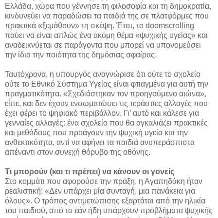
Ελλάδα, χώρα που γέννησε τη φιλοσοφία και τη δημοκρατία,
κινδυνεύει να παραδώσει τα παιδιά της σε πλατφόρμες που
πρακτικά «ξεμάθουν» τη σκέψη. Έτσι, το doomscrolling
παύει να είναι απλώς ένα ακόμη θέμα «ψυχικής υγείας» και
αναδεικνύεται σε παράγοντα που μπορεί να υπονομεύσει
την ίδια την ποιότητα της δημόσιας σφαίρας.
Ταυτόχρονα, η υπουργός αναγνώρισε ότι ούτε το σχολείο
ούτε το Εθνικό Σύστημα Υγείας είναι φτιαγμένα για αυτή την
πραγματικότητα. «Σχεδιάστηκαν τον προηγούμενο αιώνα»,
είπε, και δεν έχουν ενσωματώσει τις τεράστιες αλλαγές που
έχει φέρει το ψηφιακό περιβάλλον. Γι’ αυτό και κάλεσε για
γενναίες αλλαγές: ένα σχολείο που θα αγκαλιάζει πρακτικές
και μεθόδους που προάγουν την ψυχική υγεία και την
ανθεκτικότητα, αντί να αφήνει τα παιδιά ανυπεράσπιστα
απέναντι στον συνεχή θόρυβο της οθόνης.
Τι μπορούν (και τι πρέπει) να κάνουν οι γονείς
Στο κομμάτι που αφορούσε την πράξη, η Αγαπηδάκη ήταν
ρεαλιστική: «Δεν υπάρχει μία συνταγή, μια πανάκεια για
όλους». Ο τρόπος αντιμετώπισης εξαρτάται από την ηλικία
του παιδιού, από το εάν ήδη υπάρχουν προβλήματα ψυχικής