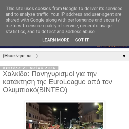
This site uses cookies from Google to deliver its services
and to analyze traffic. Your IP address and user-agent are
shared with Google along with performance and security
metrics to ensure quality of service, generate usage
statistics, and to detect and address abuse.
LEARN MORE
GOT IT
▼
Δευτέρα 25 Μαΐου 2026
Χαλκίδα: Πανηγυρισμοί για την
κατάκτηση της EuroLeague από τον
Ολυμπιακό(ΒΙΝΤΕΟ)