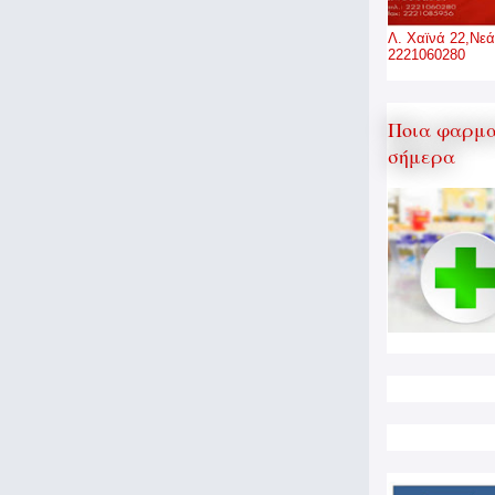
Λ. Χαϊνά 22,Νεά
2221060280
Ποια φαρμα
σήμερα