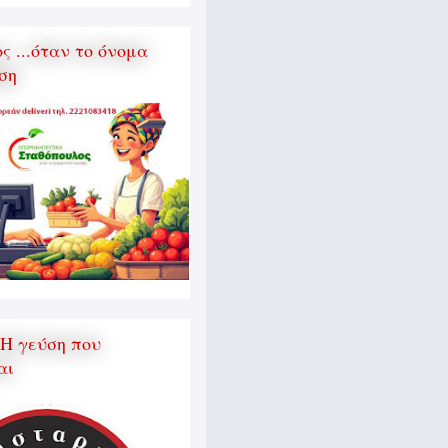
 ...όταν το όνομα
ση
 Η γεύση που
αι