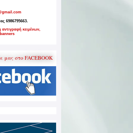
@gmail.com
ίας 6986795663.
η αντιγραφή κειμένων,
banners
τε μας στο FACEBOOK