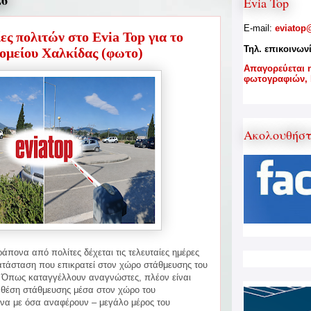
26
Evia Top
E-mail:
eviatop
ς πολιτών στο Evia Top για το
Τηλ. επικοινων
ομείου Χαλκίδας (φωτο)
A
παγορεύεται 
φωτογραφιών,
Ακολουθήσ
πονα από πολίτες δέχεται τις τελευταίες ημέρες
κατάσταση που επικρατεί στον χώρο στάθμευσης του
. Όπως
καταγγέλλουν αναγνώστες, πλέον είναι
 θέση στάθμευσης μέσα στον χώρο του
να με όσα αναφέρουν – μεγάλο μέρος του