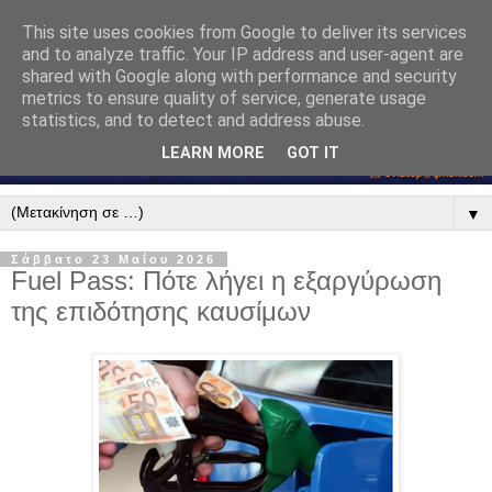
This site uses cookies from Google to deliver its services
and to analyze traffic. Your IP address and user-agent are
shared with Google along with performance and security
metrics to ensure quality of service, generate usage
statistics, and to detect and address abuse.
LEARN MORE
GOT IT
▼
Σάββατο 23 Μαΐου 2026
Fuel Pass: Πότε λήγει η εξαργύρωση
της επιδότησης καυσίμων