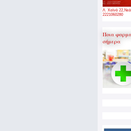
Λ. Χαϊνά 22,Νεά
2221060280
Ποια φαρμα
σήμερα