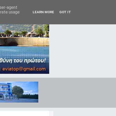
user-agent
erate usage
LEARN MORE
GOT IT