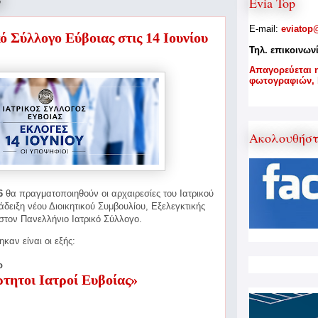
6
Evia Top
E-mail:
eviatop
ό Σύλλογο Εύβοιας στις 14 Ιουνίου
Τηλ. επικοινων
A
παγορεύεται 
φωτογραφιών,
Ακολουθήσ
6
θα πραγματοποιηθούν οι αρχαιρεσίες του Ιατρικού
δειξη νέου Διοικητικού Συμβουλίου, Εξελεγκτικής
στον
Πανελλήνιο Ιατρικό Σύλλογο.
καν είναι οι εξής:
ο
τητοι Ιατροί Ευβοίας»