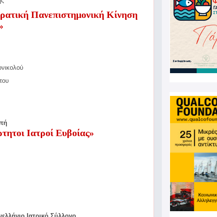
ης
ρατική Πανεπιστημονική Κίνηση
»
ονικολού
του
οπή
τητοι Ιατροί Ευβοίας»
ελλήνιο Ιατρικό Σύλλογο