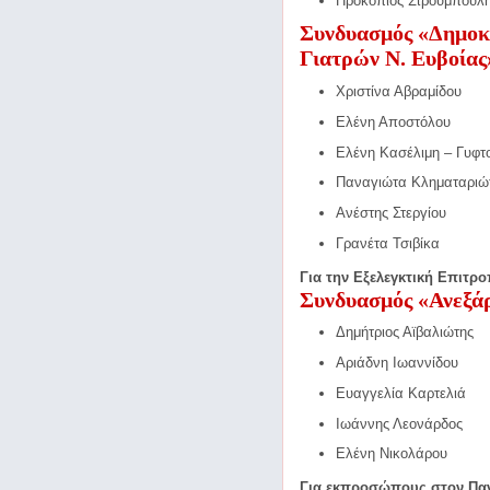
Προκόπιος Στρουμπούλ
Συνδυασμός «Δημοκ
Γιατρών Ν. Ευβοίας
Χριστίνα Αβραμίδου
Ελένη Αποστόλου
Ελένη Κασέλιμη – Γυφτ
Παναγιώτα Κληματαριώ
Ανέστης Στεργίου
Γρανέτα Τσιβίκα
Για την Εξελεγκτική Επιτρ
Συνδυασμός «Ανεξάρ
Δημήτριος Αϊβαλιώτης
Αριάδνη Ιωαννίδου
Ευαγγελία Καρτελιά
Ιωάννης Λεονάρδος
Ελένη Νικολάρου
Για εκπροσώπους στον Παν