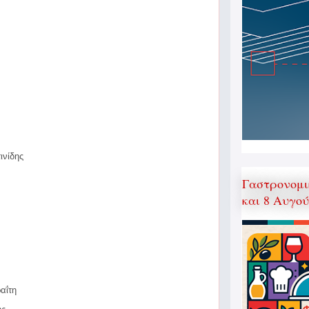
νίδης
Γαστρονομι
και 8 Αυγο
αΐτη