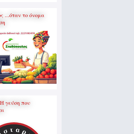
 ...όταν το όνομα
ση
 Η γεύση που
αι