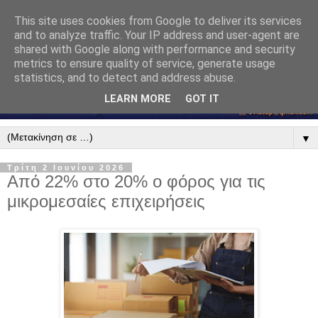
This site uses cookies from Google to deliver its services
and to analyze traffic. Your IP address and user-agent are
shared with Google along with performance and security
metrics to ensure quality of service, generate usage
statistics, and to detect and address abuse.
LEARN MORE
GOT IT
▼
Τρίτη 2 Ιουνίου 2026
Από 22% στο 20% ο φόρος για τις
μικρομεσαίες επιχειρήσεις