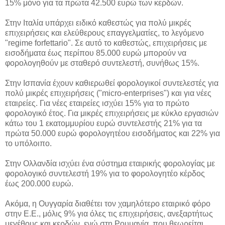
15% μόνο για τα πρώτα 42.500 ευρώ των κερδών.
Στην Ιταλία υπάρχει ειδικό καθεστώς για πολύ μικρές
επιχειρήσεις και ελεύθερους επαγγελματίες, το λεγόμενο
"regime forfettario". Σε αυτό το καθεστώς, επιχειρήσεις με
εισοδήματα έως περίπου 85.000 ευρώ μπορούν να
φορολογηθούν με σταθερό συντελεστή, συνήθως 15%.
Στην Ισπανία έχουν καθιερωθεί φορολογικοί συντελεστές για
πολύ μικρές επιχειρήσεις ("micro-enterprises") και για νέες
εταιρείες. Για νέες εταιρείες ισχύει 15% για το πρώτο
φορολογικό έτος. Για μικρές επιχειρήσεις με κύκλο εργασιών
κάτω του 1 εκατομμυρίου ευρώ συντελεστής 21% για τα
πρώτα 50.000 ευρώ φορολογητέου εισοδήματος και 22% για
το υπόλοιπο.
Στην Ολλανδία ισχύει ένα σύστημα εταιρικής φορολογίας με
φορολογικό συντελεστή 19% για το φορολογητέο κέρδος
έως 200.000 ευρώ.
Ακόμα, η Ουγγαρία διαθέτει τον χαμηλότερο εταιρικό φόρο
στην Ε.Ε., μόλις 9% για όλες τις επιχειρήσεις, ανεξαρτήτως
μεγέθους και κερδών, ενώ στη Ρουμανία, που θεωρείται