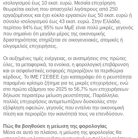
ισολογισμού έως 10 εκατ. ευρώ. Μεσαία επιχείρηση
θεωρείται εκείνη που απασχολεί λιγότερους από 250
εργαζομένους και έχει κύκλο εργασιών έως 50 εκατ. ευρώ ή
σύνολο ισολογισμού έως 43 εκατ. ευρώ. Στην Ελλάδα,
περίπου 94% έως 95% των ΜμΕ είναι πολύ μικρές, γεγονός
που σημαίνει ότι μεγάλο μέρος της οικονομικής
δραστηριότητας στηρίζεται σε οικογενειακές, ατομικές ή
ολιγομελείς επιχειρήσεις.
Οι αυξημένες τιμές ενέργειας, οι ανατιμήσεις στις πρώτες
ύλες, τα μεταφορικά, τα ενοίκια, η φορολογική επιβάρυνση
και οι ασφαλιστικές εισφορές περιορίζουν τα περιθώρια
κέρδους. Το ΙΜΕ ΓΣΕΒΕΕ έχει καταγράψει ότι η ρευστότητα
παραμένει κρίσιμο ζήτημα για τις μικρές επιχειρήσεις, ενώ
στο πρώτο εξάμηνο του 2025 το 56,7% των επιχειρήσεων
δήλωσε περαιτέρω μείωση ρευστότητας. Παράλληλα,
πολλές επιχειρήσεις αντιμετωπίζουν δυσκολίες στην
εξόφληση οφειλών, γεγονός που εντείνει την οικονομική
πίεση και περιορίζει την ικανότητά τους να επενδύσουν.
Πώς θα βοηθούσε η μείωση της φορολογίας
Μέσα σε αυτό το πλαίσιο, η μείωση της φορολογίας θα