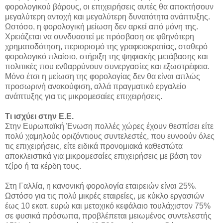
φορολογικού βάρους, οι επιχειρήσεις αυτές θα αποκτήσουν
μεγαλύτερη αντοχή και μεγαλύτερη δυνατότητα ανάπτυξης.
Ωστόσο, η φορολογική μείωση δεν αρκεί από μόνη της.
Χρειάζεται να συνδυαστεί με πρόσβαση σε φθηνότερη
χρηματοδότηση, περιορισμό της γραφειοκρατίας, σταθερό
φορολογικό πλαίσιο, στήριξη της ψηφιακής μετάβασης και
πολιτικές που ενθαρρύνουν συνεργασίες και εξωστρέφεια.
Μόνο έτσι η μείωση της φορολογίας δεν θα είναι απλώς
προσωρινή ανακούφιση, αλλά πραγματικό εργαλείο
ανάπτυξης για τις μικρομεσαίες επιχειρήσεις.
Τι ισχύει στην Ε.Ε.
Στην Ευρωπαϊκή Ένωση πολλές χώρες έχουν θεσπίσει είτε
πολύ χαμηλούς οριζόντιους συντελεστές, που ευνοούν όλες
τις επιχειρήσεις, είτε ειδικά προνομιακά καθεστώτα
αποκλειστικά για μικρομεσαίες επιχειρήσεις με βάση τον
τζίρο ή τα κέρδη τους.
Στη Γαλλία, η κανονική φορολογία εταιρειών είναι 25%.
Ωστόσο για τις πολύ μικρές εταιρείες, με κύκλο εργασιών
έως 10 εκατ. ευρώ και μετοχικό κεφάλαιο τουλάχιστον 75%
σε φυσικά πρόσωπα, προβλέπεται μειωμένος συντελεστής