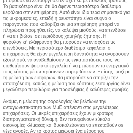
μπορούσε να λειτουργήσει ενισχυτικά με πολλούς τρόπους.
Το βασικότερο είναι ότι θα άφηνε περισσότερα διαθέσιμα
κεφάλαια στην επιχείρηση. Αυτό είναι ιδιαίτερα σημαντικό για
τις μικρομεσαίες, επειδή η ρευστότητα είναι συχνά ο
παράγοντας που καθορίζει αν μια επιχείρηση μπορεί να
πληρώσει προμηθευτές, να καλύψει μισθούς, να επενδύσει
ή να επιβιώσει σε περιόδους χαμηλής ζήτησης. Η
φορολογική ελάφρυνση θα μπορούσε να ενισχύσει τις
επενδύσεις. Με περισσότερα διαθέσιμα κεφάλαια, οι
επιχειρήσεις θα είχαν μεγαλύτερη δυνατότητα να αγοράσουν
εξοπλισμό, να αναβαθμίσουν τις εγκαταστάσεις τους, να
υιοθετήσουν ψηφιακά εργαλεία ή να μειώσουν το ενεργειακό
τους κόστος μέσω πράσινων παρεμβάσεων. Επίσης, μαζί με
τη μείωση των εισφορών, θα μπορούσε να στηρίξει την
απασχόληση, καθώς η μείωση του κόστους λειτουργίας δίνει
μεγαλύτερο περιθώριο για προσλήψεις ή καλύτερες αμοιβές.
Ακόμα, η μείωση της φορολογίας θα βελτίωνε την
ανταγωνιστικότητα των ΜμΕ απέναντι στις μεγαλύτερες
επιχειρήσεις. Οι μικρές επιχειρήσεις έχουν μικρότερη
διαπραγματευτική δύναμη, δεν πετυχαίνουν εύκολα
οικονομίες κλίμακας και δυσκολεύονται να επεκταθούν σε
νέες αγορές. Αν το κράτος μειώσει ένα μέρος του