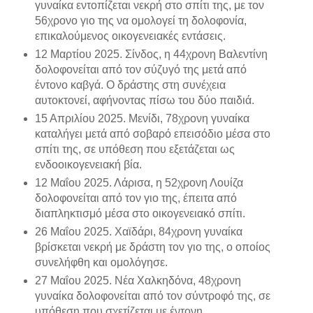
γυναίκα εντοπίζεται νεκρή στο σπίτι της, με τον
56χρονο γιο της να ομολογεί τη δολοφονία,
επικαλούμενος οικογενειακές εντάσεις.
12 Μαρτίου 2025. Σίνδος, η 44χρονη Βαλεντίνη
δολοφονείται από τον σύζυγό της μετά από
έντονο καβγά. Ο δράστης στη συνέχεια
αυτοκτονεί, αφήνοντας πίσω του δύο παιδιά.
15 Απριλίου 2025. Μενίδι, 78χρονη γυναίκα
καταλήγει μετά από σοβαρό επεισόδιο μέσα στο
σπίτι της, σε υπόθεση που εξετάζεται ως
ενδοοικογενειακή βία.
12 Μαΐου 2025. Λάρισα, η 52χρονη Λουίζα
δολοφονείται από τον γιο της, έπειτα από
διαπληκτισμό μέσα στο οικογενειακό σπίτι.
26 Μαΐου 2025. Χαϊδάρι, 84χρονη γυναίκα
βρίσκεται νεκρή με δράστη τον γιο της, ο οποίος
συνελήφθη και ομολόγησε.
27 Μαΐου 2025. Νέα Χαλκηδόνα, 48χρονη
γυναίκα δολοφονείται από τον σύντροφό της, σε
υπόθεση που σχετίζεται με έντονη