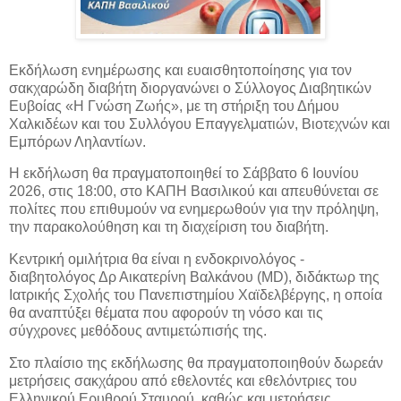
Εκδήλωση ενημέρωσης και ευαισθητοποίησης για τον
σακχαρώδη διαβήτη διοργανώνει ο Σύλλογος Διαβητικών
Ευβοίας «Η Γνώση Ζωής», με τη στήριξη του Δήμου
Χαλκιδέων και του Συλλόγου
Επαγγελματιών, Βιοτεχνών και
Εμπόρων Ληλαντίων.
Η εκδήλωση θα πραγματοποιηθεί το Σάββατο 6 Ιουνίου
2026, στις 18:00, στο ΚΑΠΗ Βασιλικού και απευθύνεται σε
πολίτες που επιθυμούν να ενημερωθούν για την πρόληψη,
την παρακολούθηση και τη διαχείριση του διαβήτη.
Κεντρική ομιλήτρια θα είναι η ενδοκρινολόγος -
διαβητολόγος Δρ Αικατερίνη Βαλκάνου (MD), διδάκτωρ της
Ιατρικής Σχολής του Πανεπιστημίου Χαϊδελβέργης, η οποία
θα αναπτύξει θέματα που αφορούν τη νόσο και τις
σύγχρονες μεθόδους αντιμετώπισής της.
Στο πλαίσιο της εκδήλωσης θα πραγματοποιηθούν δωρεάν
μετρήσεις σακχάρου από εθελοντές και εθελόντριες του
Ελληνικού Ερυθρού Σταυρού, καθώς και μετρήσεις