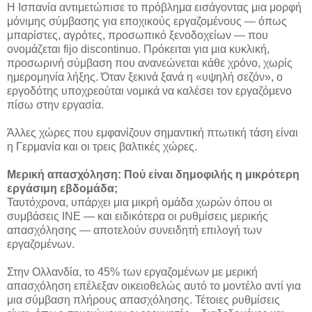
Η Ισπανία αντιμετώπισε το πρόβλημα εισάγοντας μια μορφή
μόνιμης σύμβασης για εποχικούς εργαζομένους — όπως
μπαρίστες, αγρότες, προσωπικό ξενοδοχείων — που
ονομάζεται fijo discontinuo. Πρόκειται για μια κυκλική,
προσωρινή σύμβαση που ανανεώνεται κάθε χρόνο, χωρίς
ημερομηνία λήξης. Όταν ξεκινά ξανά η «υψηλή σεζόν», ο
εργοδότης υποχρεούται νομικά να καλέσει τον εργαζόμενο
πίσω στην εργασία.
Άλλες χώρες που εμφανίζουν σημαντική πτωτική τάση είναι
η Γερμανία και οι τρεις βαλτικές χώρες.
Μερική απασχόληση: Πού είναι δημοφιλής η μικρότερη
εργάσιμη εβδομάδα;
Ταυτόχρονα, υπάρχει μια μικρή ομάδα χωρών όπου οι
συμβάσεις INE — και ειδικότερα οι ρυθμίσεις μερικής
απασχόλησης — αποτελούν συνειδητή επιλογή των
εργαζομένων.
Στην Ολλανδία, το 45% των εργαζομένων με μερική
απασχόληση επέλεξαν οικειοθελώς αυτό το μοντέλο αντί για
μια σύμβαση πλήρους απασχόλησης. Τέτοιες ρυθμίσεις