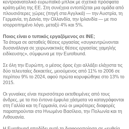
κεντροανατολικό ευρωπαϊκό μπλοκ με σχετικά πρόσφατα
κράτη-μέλη της ΕΕ. Στη συνέχεια εντοπίζεται μια ομάδα από
πλουσιότερες χώρες (πηγή στα Αγγλικά) — την Αυστρία, τη
Γερμανία, τη Δανία, την Ολλανδία, την Ιρλανδία — με πιο
ισορροπημένο λόγο, μεταξύ 4% και 5%.
Ποιος είναι ο τυπικός εργαζόμενος σε INE;
Τα άτομα σε ασταθείς θέσεις εργασίας «συγκεντρώνονται
δυσανάλογα σε χειρωνακτικές θέσεις εργασίας χαμηλής
ειδίκευσης», σύμφωνα με την Eurofound.
Σε όλη την Ευρώπη, ο μέσος όρος έχει αλλάξει ελάχιστα τις
δύο τελευταίες δεκαετίες, μειούμενος από 11% το 2006 σε
περίπου 9% το 2024, αφού πρώτα κορυφώθηκε στο 13% το
2015.
Οι γυναίκες είναι περισσότερο εκτεθειμένες από τους
άνδρες, με τα πιο έντονα έμφυλα χάσματα να καταγράφονται
στη Γαλλία και τη Γερμανία, ενώ οι μικρότερες διαφορές
παρατηρούνται στο Ηνωμένο Βασίλειο, την Πολωνία και τη
Λιθουανία.
Η Eurofound αποδίδει αυτή τη διαφοροποίηση σε «ευθεία