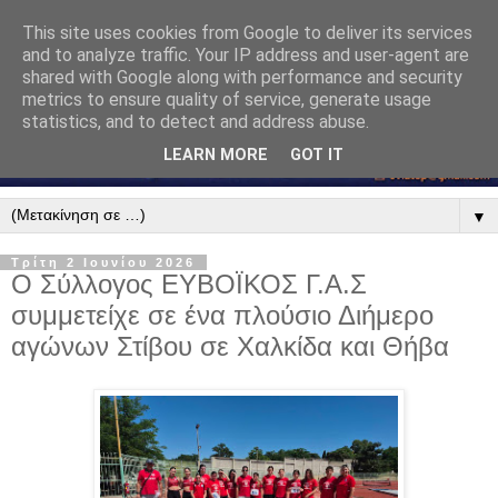
This site uses cookies from Google to deliver its services
and to analyze traffic. Your IP address and user-agent are
shared with Google along with performance and security
metrics to ensure quality of service, generate usage
statistics, and to detect and address abuse.
LEARN MORE
GOT IT
▼
Τρίτη 2 Ιουνίου 2026
Ο Σύλλογος ΕΥΒΟΪΚΟΣ Γ.Α.Σ
συμμετείχε σε ένα πλούσιο Διήμερο
αγώνων Στίβου σε Χαλκίδα και Θήβα