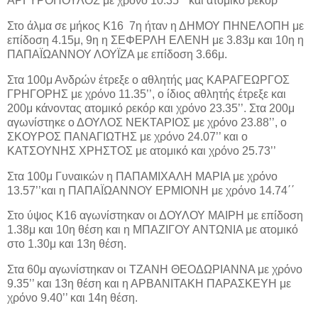
ΑΡΓΥΡΟΠΟΥΛΟΣ με χρόνο 10.35΄΄ και ατομικό ρεκόρ
Στο άλμα σε μήκος Κ16 7η ήταν η ΔΗΜΟΥ ΠΗΝΕΛΟΠΗ με
επίδοση 4.15μ, 9η η ΣΕΦΕΡΛΗ ΕΛΕΝΗ με 3.83μ και 10η η
ΠΑΠΑΪΩΑΝΝΟΥ ΛΟΥΪΖΑ με επίδοση 3.66μ.
Στα 100μ Ανδρών έτρεξε ο αθλητής μας ΚΑΡΑΓΕΩΡΓΟΣ
ΓΡΗΓΟΡΗΣ με χρόνο 11.35’’, ο ίδιος αθλητής έτρεξε και
200μ κάνοντας ατομικό ρεκόρ και χρόνο 23.35’’. Στα 200μ
αγωνίστηκε ο ΔΟΥΛΟΣ ΝΕΚΤΑΡΙΟΣ με χρόνο 23.88’’, ο
ΣΚΟΥΡΟΣ ΠΑΝΑΓΙΩΤΗΣ με χρόνο 24.07’’ και ο
ΚΑΤΣΟΥΝΗΣ ΧΡΗΣΤΟΣ με ατομικό και χρόνο 25.73’’
Στα 100μ Γυναικών η ΠΑΠΑΜΙΧΑΛΗ ΜΑΡΙΑ με χρόνο
13.57’’και η ΠΑΠΑΪΩΑΝΝΟΥ ΕΡΜΙΟΝΗ με χρόνο 14.74΄΄
Στο ύψος Κ16 αγωνίστηκαν οι ΔΟΥΛΟΥ ΜΑΙΡΗ με επίδοση
1.38μ και 10η θέση και η ΜΠΑΖΙΓΟΥ ΑΝΤΩΝΙΑ με ατομικό
στο 1.30μ και 13η θέση.
Στα 60μ αγωνίστηκαν οι ΤΖΑΝΗ ΘΕΟΔΩΡΙΑΝΝΑ με χρόνο
9.35’’ και 13η θέση και η ΑΡΒΑΝΙΤΑΚΗ ΠΑΡΑΣΚΕΥΗ με
χρόνο 9.40’’ και 14η θέση.