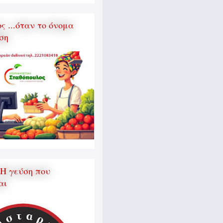
 ...όταν το όνομα
ση
 Η γεύση που
αι