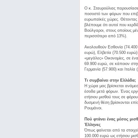
Ο κ. Σταυρούλιας παρουσίασε
ποσοστό των φόρων που επιβ
ευρωπαϊκές χώρες. Θέτοντας
βλέπουμε ότι αυτοί που κερδί
Βούλγαροι, στους οποίους μέν
περισσότερο από 13%).
Ακολουθούν Εσθονία (74.400 
ευρώ), Ελβετία (70.500 ευρώ)
«μεγάλες» Οικονομίες, σε έν
69.900 ευρώ, σε κάποιον στη
Γερμανία (57.900) και Ιταλία (
Τι συμβαίνει στην Ελλάδα;
Η χώρα μας βρίσκεται ανάμεσ
έσοδα μετά φόρων. Ένας εργα
ετήσιου μισθού τους σε φόρο
δυσμενή θέση βρίσκονται επίση
Ρουμάνοι.
Πού φτάνει ένας μέσος μισ
Έλληνες
Όπως φαίνεται από τα στοιχε
100.000 ευρώ ως ετήσιου μισθ