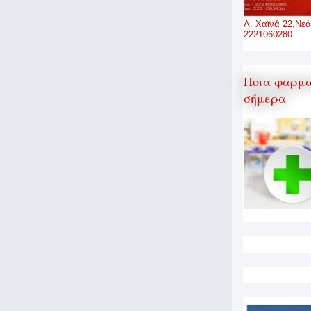
Λ. Χαϊνά 22,Νεά
2221060280
Ποια φαρμα
σήμερα