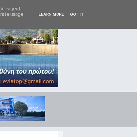
user-agent
erate usage
LEARN MORE
GOT IT