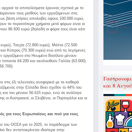
 αρχικά τα αποτελέσματα έρευνας σχετικά με το
αρύνουν τους μισθούς των εργαζόμενων στις
 ως βάση ετήσιες απολαβές ύψους 100.000 ευρώ,
ζουν τα περισσότερα χρήματα μετά φόρων είναι οι
ουν 86.930 ευρώ (δηλαδή οι φόροι τους είναι κάτι
ευρώ), Τσεχία (72.800 ευρώ), Μάλτα (72.500
 και Κύπρος (70.300 ευρώ) ενώ από τις λεγόμενες
αν εργαζόμενο στο Ηνωμένο Βασίλειο μένουν
ν Ισπανία 64.200 και ακολουθούν Γαλλία (63.000),
56.700).
Γαστρονομι
α στις έξι τελευταίες αναφορικά με τα καθαρά
και 8 Αυγο
ζόμενος στην Ελλάδα δίνει σχεδόν το 44% του
υς και του μένουν 56.615 ευρώ, ενώ σε ανάλογα
ς οι Αυστριακοί, οι Σλοβένοι, οι Πορτογάλοι και οι
θός για τους Ευρωπαίους και πού για τους
ία του ΟΟΣΑ για το 2025, το παράδειγμα των
ού δεν ανταποκρίνεται ιδιαίτερα στην