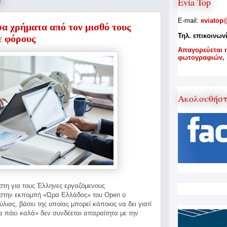
6
Evia Top
E-mail:
eviatop
α χρήματα από τον μισθό τους
Τηλ. επικοινων
ε φόρους
A
παγορεύεται 
φωτογραφιών,
Ακολουθήσ
στη για τους Έλληνες εργαζόμενους
 στην εκπομπή «Ώρα Ελλάδος» του Open ο
λιας, βάσει της οποίας μπορεί
κάποιος να δει γιατί
α πάει καλά» δεν συνδέεται απαραίτητα με την