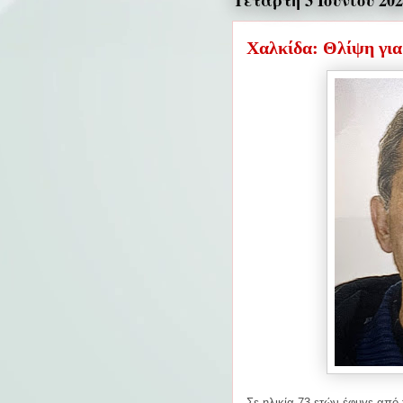
Τετάρτη 3 Ιουνίου 202
Χαλκίδα: Θλίψη για
Σε ηλικία 73 ετών έφυγε από