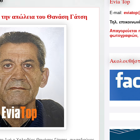
6
Evia Top
E-mail:
eviatop
 την απώλεια του Θανάση Γάτση
Τηλ. επικοινων
A
παγορεύεται 
φωτογραφιών,
Ακολουθήσ
 τη ζωή ο Χαλκιδέος Θανάσης Γάτσης, συνταξιούχος