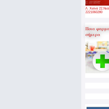
Λ. Χαϊνά 22,Νεά
2221060280
Ποια φαρμα
σήμερα