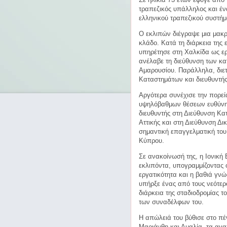
τραπεζικός υπάλληλος και έν
ελληνικού τραπεζικού συστήμ
Ο εκλιπών διέγραψε μια μακρά
κλάδο. Κατά τη διάρκεια της
υπηρέτησε στη Χαλκίδα ως ερ
ανέλαβε τη διεύθυνση των κ
Αμαρουσίου. Παράλληλα, διετ
Καταστημάτων και διευθυντής
Αργότερα συνέχισε την πορεί
υψηλόβαθμων θέσεων ευθύνης
διευθυντής στη Διεύθυνση Κ
Αττικής και στη Διεύθυνση 
σημαντική επαγγελματική του
Κύπρου.
Σε ανακοίνωσή της, η Ιονική 
εκλιπόντα, υπογραμμίζοντας ό
εργατικότητα και η βαθιά γνώ
υπήρξε ένας από τους νεότερο
διάρκεια της σταδιοδρομίας τ
των συναδέλφων του.
Η απώλειά του βύθισε στο πέν
Μαριάνθη και Αμαλία, τα αγα