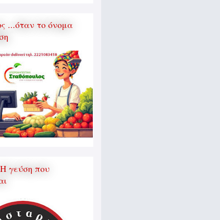
 ...όταν το όνομα
ση
 Η γεύση που
αι