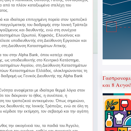
α από τα πλέον καταξιωμένα στελέχη του
ατος.
 και ιδιαίτερα επιτυχημένη πορεία στον τραπεζικό
 επαγγελματικής του διαδρομής στην Ιονική Τράπεζα
γαζόμενος και διευθυντής, ενώ στη συνέχεια
αταστημάτων Ωρωπού, Κηφισιάς, Ελευσίνας και
έλεσε υποδιευθυντής στη Διεύθυνση Εργασιών και
 στη Διεύθυνση Καταστημάτων Αττικής.
α του στην Alpha Bank, όπου κατείχε σειρά
, ως υποδιευθυντής στο Κεντρικό Κατάστημα,
αταστημάτων Αιγαίου, στη Διεύθυνση Καταστημάτων
Δικτύων Καταστημάτων Ελλάδος, ολοκληρώνοντας τη
 διαδρομή ως Γενικός Διευθυντής της Alpha Bank
Γαστρονομι
και 8 Αυγο
Ενότητα αναφέρεται με ιδιαίτερα θερμά λόγια στον
τι τον διέκριναν το ήθος, η συνέπεια, η
ση του τραπεζικού αντικειμένου. Όπως σημειώνει,
υς διευθυντές της Ιονικής Τράπεζας, ενώ σε όλη τη
ου κέρδισε την εκτίμηση, τον σεβασμό και την αγάπη
θος την οικογένειά του, τα παιδιά του Άγγελο,
πημένα του εγγόνια, καθώς και συγγενείς και