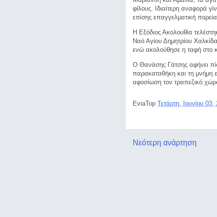
φίλους. Ιδιαίτερη αναφορά γί
επίσης επαγγελματική πορεία
Η Εξόδιος Ακολουθία τελέστηκ
Ναό Αγίου Δημητρίου Χαλκίδ
ενώ ακολούθησε η ταφή στο κ
Ο Θανάσης Γάτσης αφήνει πί
παρακαταθήκη και τη μνήμη 
αφοσίωση τον τραπεζικό χώρο
EviaTop
Τετάρτη, Ιουνίου 03,
Νεότερη ανάρτηση