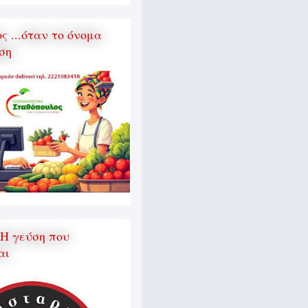
 ...όταν το όνομα
ση
 Η γεύση που
αι