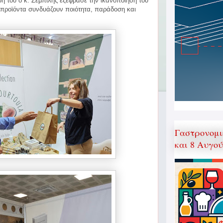
 του ο κ. Ζεμπίλης εξέφρασε την ικανοποίησή του
ά προϊόντα συνδυάζουν ποιότητα, παράδοση και
Γαστρονομι
και 8 Αυγο