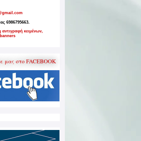
@gmail.com
ίας 6986795663.
η αντιγραφή κειμένων,
banners
τε μας στο FACEBOOK