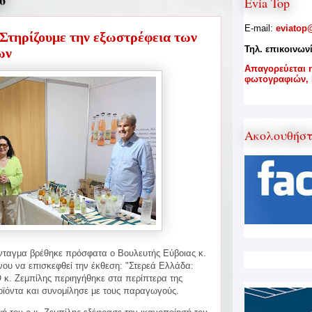
6
Evia Top
E-mail:
eviatop
Στηρίζουμε την εξωστρέφεια των
Τηλ. επικοινων
ων
A
παγορεύεται 
φωτογραφιών,
Ακολουθήσ
νταγμα βρέθηκε πρόσφατα ο Βουλευτής Εύβοιας κ.
ου να επισκεφθεί την έκθεση: "Στερεά Ελλάδα:
 κ. Ζεμπίλης περιηγήθηκε στα περίπτερα της
οϊόντα και συνομίλησε με τους παραγωγούς.