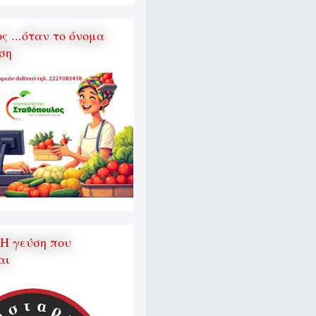
 ...όταν το όνομα
ση
 Η γεύση που
αι