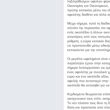
ληξιπρόθεσμων οφειλών φέρνε
Οικονομίας και Οικονομικών,
πρώτης κατοικίας μέσω του ε
οφειλέτης διαθέτει και άλλα α
Μέχρι σήμερα, κατά τη διαδι
σύνολο της περιουσίας του οφ
ενός οικοπέδου ή άλλων ακι
απαιτήσεις από τους πιστωτέ
ρύθμιση, η κύρια κατοικία δι
να προστατευθεί μέσω ειδική
εκποιούνται για την αποπλη
Οι μεγάλοι ωφελημένοι είναι 
παράλληλα έχουν στην κατοχή
σήμερα λειτουργούσαν ως εμπ
ένας οφειλέτης με συνολικά χ
ευρώ και ένα οικόπεδο αξίας 
οφειλής που αντιστοιχεί στην
οικόπεδο θα εκποιηθεί για να
Κερδισμένοι θεωρούνται επίση
οικογενειακό τους σπίτι, ακό
Το νέο πλαίσιο τους δίνει τη
δόση και προστασία από πλει