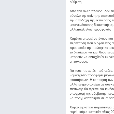
ρύθμιση.
Από την άλλη πλευρά, δεν ευ
σύνολο της ακίνητης περιουσ
την αποδοχή της εκποίησης τ
μεταγενέστερης δικαστικής α
αλλεπάλληλων προσφυγών.
Χαμένοι μπορεί να βγουν και
περίπτωση που ο οφειλέτης σ
προστασία της πρώτης κατοικί
το δικαίωμα να κινηθούν εναντ
μπορούν να ενταχθούν εκ νέο
μηχανισμού.
Για τους πιστωτές –τράπεζες, 
νομοσχέδιο προσφέρει μεγαλ
απαιτήσεων. Η εκποίηση των 
αλλά ενεργοποιείται με συγκ
πιστωτής θα πρέπει να κινήσει
υπογραφή της σύμβασης, ενώ
να πραγματοποιηθεί σε σύντο
Χαρακτηριστικό παράδειγμα α
ευρώ, κύρια κατοικία αξίας 2