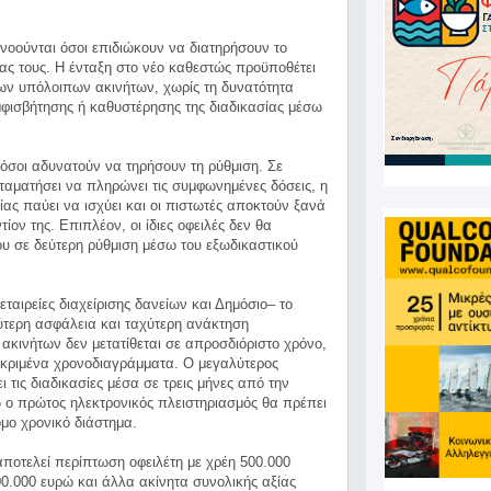
νοούνται όσοι επιδιώκουν να διατηρήσουν το
ίας τους. Η ένταξη στο νέο καθεστώς προϋποθέτει
ων υπόλοιπων ακινήτων, χωρίς τη δυνατότητα
μφισβήτησης ή καθυστέρησης της διαδικασίας μέσω
 όσοι αδυνατούν να τηρήσουν τη ρύθμιση. Σε
ταματήσει να πληρώνει τις συμφωνημένες δόσεις, η
ας παύει να ισχύει και οι πιστωτές αποκτούν ξανά
ίον της. Επιπλέον, οι ίδιες οφειλές δεν θα
υ σε δεύτερη ρύθμιση μέσω του εξωδικαστικού
εταιρείες διαχείρισης δανείων και Δημόσιο– το
ύτερη ασφάλεια και ταχύτερη ανάκτηση
ακινήτων δεν μετατίθεται σε απροσδιόριστο χρόνο,
εκριμένα χρονοδιαγράμματα. Ο μεγαλύτερος
 τις διαδικασίες μέσα σε τρεις μήνες από την
 ο πρώτος ηλεκτρονικός πλειστηριασμός θα πρέπει
μο χρονικό διάστημα.
ποτελεί περίπτωση οφειλέτη με χρέη 500.000
00.000 ευρώ και άλλα ακίνητα συνολικής αξίας