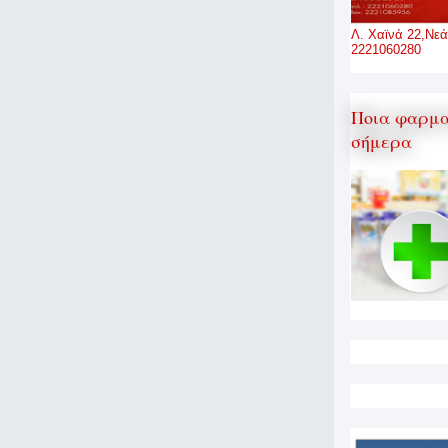
Λ. Χαϊνά 22,Νεά
2221060280
Ποια φαρμα
σήμερα