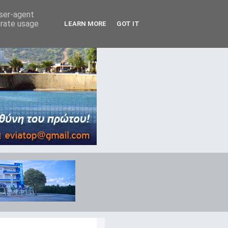
user-agent
erate usage
LEARN MORE
GOT IT