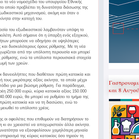
ι το νέο νομοσχέδιο του υπουργείου Εθνικής
 το οποίο προβλέπει τη δυνατότητα διάσωσης της
ξωδικαστικού μηχανισμού, ακόμη και όταν ο
κίνητα στην κατοχή του.
κασία του εξωδικαστικού λαμβανόταν υπόψη το
ειλέτη. Αυτό σήμαινε ότι η ύπαρξη ενός εξοχικού,
νήτων μπορούσε να οδηγήσει σε υψηλότερες
ς και δυσκολότερους όρους ρύθμισης. Με τη νέα
αχωρίζεται από την υπόλοιπη περιουσία και μπορεί
ς ρύθμισης, ενώ τα υπόλοιπα περιουσιακά στοιχεία
ρωμή των χρεών.
οι δανειολήπτες που διαθέτουν πρώτη κατοικία και
 τους μικρότερης αξίας ακίνητα, τα οποία μέχρι
Γαστρονομι
όδιο για μια βιώσιμη ρύθμιση. Για παράδειγμα,
και 8 Αυγο
ρέη 250.000 ευρώ, κύρια κατοικία αξίας 150.000
40.000 ευρώ, θα μπορεί να ρυθμίσει το τμήμα της
 πρώτη κατοικία και να τη διασώσει, ενώ το
 μειωθεί το υπόλοιπο χρέος.
ς οι οφειλέτες που επιθυμούν να διατηρήσουν το
μη κι αν χρειαστεί να αποχωριστούν άλλα ακίνητα.
 δυνατότητα να εξασφαλίσουν χαμηλότερη μηνιαία
στηριασμό της κύριας κατοικίας όσο τηρούν τη