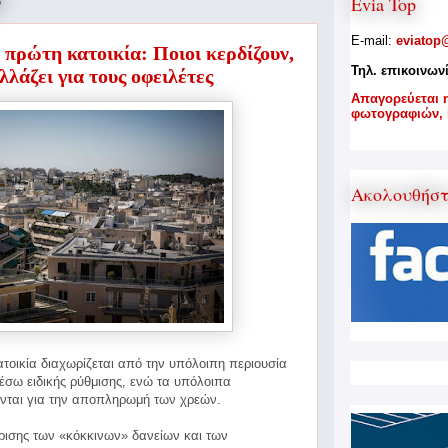
6
Evia Top
E-mail:
eviatop
 πρώτη κατοικία: Ποιοι κερδίζουν,
Τηλ. επικοινων
αλλάζει για τους οφειλέτες
A
παγορεύεται 
φωτογραφιών,
Ακολουθήσ
ατοικία διαχωρίζεται από την υπόλοιπη περιουσία
μέσω ειδικής ρύθμισης, ενώ τα υπόλοιπα
νται για την
αποπληρωμή των χρεών.
ρισης των «κόκκινων» δανείων και των