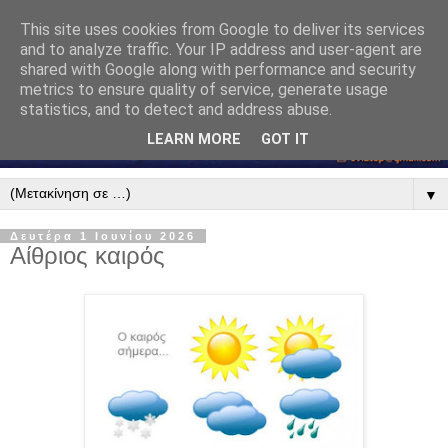
This site uses cookies from Google to deliver its services
and to analyze traffic. Your IP address and user-agent are
shared with Google along with performance and security
metrics to ensure quality of service, generate usage
statistics, and to detect and address abuse.
LEARN MORE
GOT IT
▼
Δευτέρα 1 Ιουνίου 2026
Αίθριος καιρός