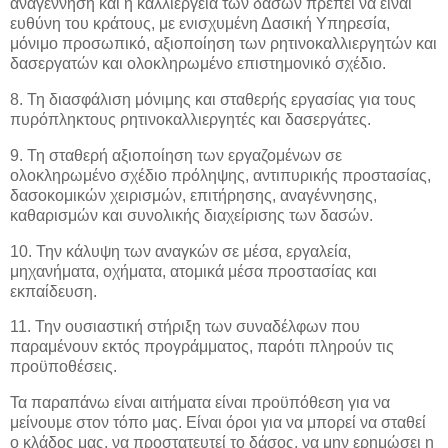
αναγέννηση και η καλλιέργεια των δασών πρέπει να είναι
ευθύνη του κράτους, με ενισχυμένη Δασική Υπηρεσία,
μόνιμο προσωπικό, αξιοποίηση των ρητινοκαλλιεργητών και
δασεργατών και ολοκληρωμένο επιστημονικό σχέδιο.
8. Τη διασφάλιση μόνιμης και σταθερής εργασίας για τους
πυρόπληκτους ρητινοκαλλιεργητές και δασεργάτες.
9. Τη σταθερή αξιοποίηση των εργαζομένων σε
ολοκληρωμένο σχέδιο πρόληψης, αντιπυρικής προστασίας,
δασοκομικών χειρισμών, επιτήρησης, αναγέννησης,
καθαρισμών και συνολικής διαχείρισης των δασών.
10. Την κάλυψη των αναγκών σε μέσα, εργαλεία,
μηχανήματα, οχήματα, ατομικά μέσα προστασίας και
εκπαίδευση.
11. Την ουσιαστική στήριξη των συναδέλφων που
παραμένουν εκτός προγράμματος, παρότι πληρούν τις
προϋποθέσεις.
Τα παραπάνω είναι αιτήματα είναι προϋπόθεση για να
μείνουμε στον τόπο μας. Είναι όροι για να μπορεί να σταθεί
ο κλάδος μας, να προστατευτεί το δάσος, να μην ερημώσει η