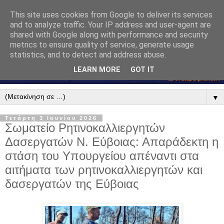
This site uses cookies from Google to deliver its services
and to analyze traffic. Your IP address and user-agent are
shared with Google along with performance and security
metrics to ensure quality of service, generate usage
statistics, and to detect and address abuse.
LEARN MORE
GOT IT
▼
Τετάρτη 3 Ιουνίου 2026
Σωματείο Ρητινοκαλλιεργητών
Δασεργατών Ν. Εύβοιας: Απαράδεκτη η
στάση του Υπουργείου απέναντι στα
αιτήματα των ρητινοκαλλιεργητών και
δασεργατών της Εύβοιας