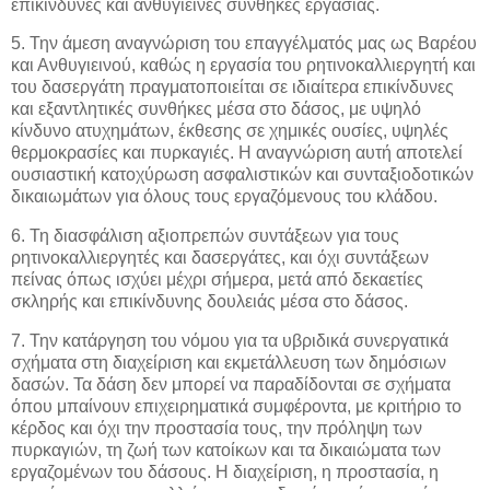
επικίνδυνες και ανθυγιεινές συνθήκες εργασίας.
5. Την άμεση αναγνώριση του επαγγέλματός μας ως Βαρέου
και Ανθυγιεινού, καθώς η εργασία του ρητινοκαλλιεργητή και
του δασεργάτη πραγματοποιείται σε ιδιαίτερα επικίνδυνες
και εξαντλητικές συνθήκες μέσα στο δάσος, με υψηλό
κίνδυνο ατυχημάτων, έκθεσης σε χημικές ουσίες, υψηλές
θερμοκρασίες και πυρκαγιές. Η αναγνώριση αυτή αποτελεί
ουσιαστική κατοχύρωση ασφαλιστικών και συνταξιοδοτικών
δικαιωμάτων για όλους τους εργαζόμενους του κλάδου.
6. Τη διασφάλιση αξιοπρεπών συντάξεων για τους
ρητινοκαλλιεργητές και δασεργάτες, και όχι συντάξεων
πείνας όπως ισχύει μέχρι σήμερα, μετά από δεκαετίες
σκληρής και επικίνδυνης δουλειάς μέσα στο δάσος.
7. Την κατάργηση του νόμου για τα υβριδικά συνεργατικά
σχήματα στη διαχείριση και εκμετάλλευση των δημόσιων
δασών. Τα δάση δεν μπορεί να παραδίδονται σε σχήματα
όπου μπαίνουν επιχειρηματικά συμφέροντα, με κριτήριο το
κέρδος και όχι την προστασία τους, την πρόληψη των
πυρκαγιών, τη ζωή των κατοίκων και τα δικαιώματα των
εργαζομένων του δάσους. Η διαχείριση, η προστασία, η