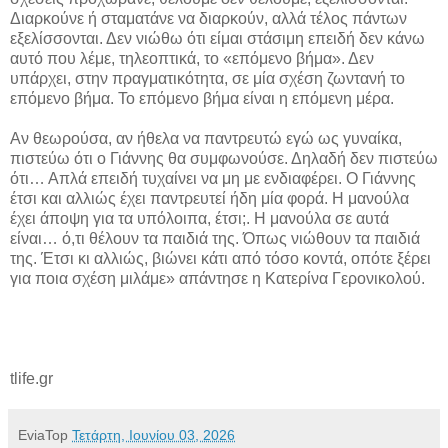
Διαρκούνε ή σταματάνε να διαρκούν, αλλά τέλος πάντων
εξελίσσονται. Δεν νιώθω ότι είμαι στάσιμη επειδή δεν κάνω
αυτό που λέμε, τηλεοπτικά, το «επόμενο βήμα». Δεν
υπάρχει, στην πραγματικότητα, σε μία σχέση ζωντανή το
επόμενο βήμα. Το επόμενο βήμα είναι η επόμενη μέρα.
Αν θεωρούσα, αν ήθελα να παντρευτώ εγώ ως γυναίκα,
πιστεύω ότι ο Γιάννης θα συμφωνούσε. Δηλαδή δεν πιστεύω
ότι… Απλά επειδή τυχαίνει να μη με ενδιαφέρει. Ο Γιάννης
έτσι και αλλιώς έχει παντρευτεί ήδη μία φορά. Η μανούλα
έχει άποψη για τα υπόλοιπα, έτσι;. Η μανούλα σε αυτά
είναι… ό,τι θέλουν τα παιδιά της. Όπως νιώθουν τα παιδιά
της. Έτσι κι αλλιώς, βιώνει κάτι από τόσο κοντά, οπότε ξέρει
για ποια σχέση μιλάμε» απάντησε η Κατερίνα Γερονικολού.
tlife.gr
EviaTop
Τετάρτη, Ιουνίου 03, 2026