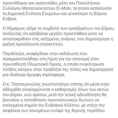
προστέθηκαν και εκατοντάδες μέλη του Πανελλήνιου
Συλλόγου Μοτοσυκλετιστών El-Moto, τα οποία κατέκλυσαν
τη Δημοτική Ενότητα Ελυμνίων και γενικότερα τη Βόρεια
Εύβοια.
Ο δήμαρχος εξήρε τη συμβολή των εργαζομένων του Δήμου,
τονίζοντας ότι κατέβαλαν μεγάλη προσπάθεια ώστε να
ανταποκριθούν στις αυξημένες ανάγκες που δημιούργησε η
μαζική προσέλευση επισκεπτών.
Παράλληλα, αναφέρθηκε στην εκδήλωση που
πραγματοποιήθηκε στη Λίμνη για την απονομή στον
πρωταθλητή Ολυμπιακό Λίμνης, η οποία συγκέντρωσε
πλήθος κόσμου στην προβλήτα της πόλης και δημιούργησε
μια ιδιαίτερα όμορφη ατμόσφαιρα.
Ο κ. Τσαπουρνιώτης γνωστοποίησε επίσης ότι μέσα στην
εβδομάδα ολοκληρώνεται ο καθαρισμός όλων των ακτών
του Δήμου, ενώ αμέσως μετά την τελική αδειοδότηση θα
ξεκινήσει η τοποθέτηση προστατευτικών διχτυών σε
επιλεγμένα σημεία του Ευβοϊκού Κόλπου, με στόχο την
ασφάλεια των λουομένων ενόψει της θερινής περιόδου.