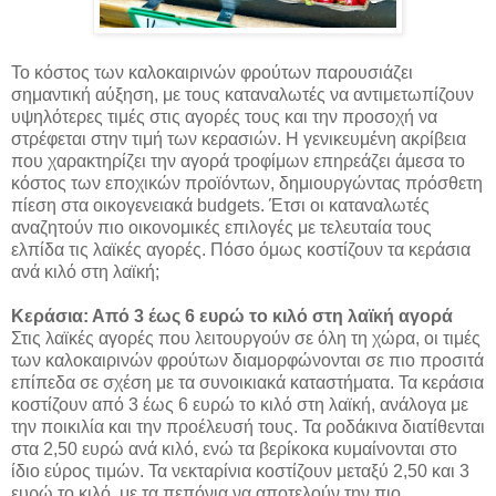
Το κόστος των καλοκαιρινών φρούτων παρουσιάζει
σημαντική αύξηση, με τους καταναλωτές να αντιμετωπίζουν
υψηλότερες τιμές στις αγορές τους και την προσοχή να
στρέφεται στην τιμή των
κερασιών. Η γενικευμένη ακρίβεια
που χαρακτηρίζει την αγορά τροφίμων επηρεάζει άμεσα το
κόστος των εποχικών προϊόντων, δημιουργώντας πρόσθετη
πίεση στα οικογενειακά budgets. Έτσι οι καταναλωτές
αναζητούν πιο οικονομικές επιλογές με τελευταία τους
ελπίδα τις λαϊκές αγορές. Πόσο όμως κοστίζουν τα κεράσια
ανά κιλό στη λαϊκή;
Κεράσια: Από 3 έως 6 ευρώ το κιλό στη λαϊκή αγορά
Στις λαϊκές αγορές που λειτουργούν σε όλη τη χώρα, οι τιμές
των καλοκαιρινών φρούτων διαμορφώνονται σε πιο προσιτά
επίπεδα σε σχέση με τα συνοικιακά καταστήματα. Τα κεράσια
κοστίζουν από 3 έως 6 ευρώ το κιλό στη λαϊκή, ανάλογα με
την ποικιλία και την προέλευσή τους. Τα ροδάκινα διατίθενται
στα 2,50 ευρώ ανά κιλό, ενώ τα βερίκοκα κυμαίνονται στο
ίδιο εύρος τιμών. Τα νεκταρίνια κοστίζουν μεταξύ 2,50 και 3
ευρώ το κιλό, με τα πεπόνια να αποτελούν την πιο