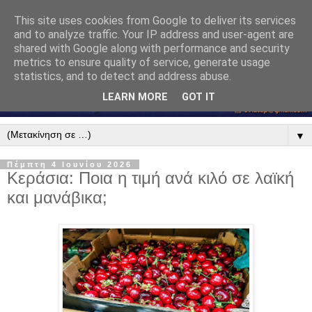
This site uses cookies from Google to deliver its services
and to analyze traffic. Your IP address and user-agent are
shared with Google along with performance and security
metrics to ensure quality of service, generate usage
statistics, and to detect and address abuse.
LEARN MORE
GOT IT
▼
Πέμπτη 4 Ιουνίου 2026
Κεράσια: Ποια η τιμή ανά κιλό σε λαϊκή
και μανάβικα;