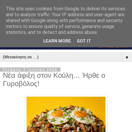
This site uses cookies from Google to deliver its services
and to analyze traffic. Your IP address and user-agent are
shared with Google along with performance and security
metrics to ensure quality of service, generate usage
statistics, and to detect and address abuse.
LEARN MORE
GOT IT
▼
Τετάρτη 3 Ιουνίου 2026
Νέα άφιξη στον Κούλη… Ήρθε ο
Γυροβόλος!