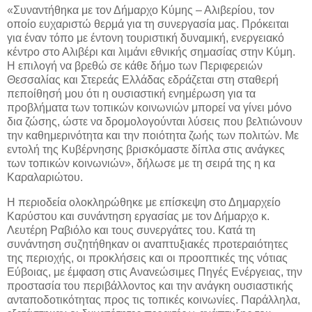
«Συναντήθηκα με τον Δήμαρχο Κύμης – Αλιβερίου, τον
οποίο ευχαριστώ θερμά για τη συνεργασία μας. Πρόκειται
για έναν τόπο με έντονη τουριστική δυναμική, ενεργειακό
κέντρο στο Αλιβέρι και λιμάνι εθνικής σημασίας στην Κύμη.
Η επιλογή να βρεθώ σε κάθε δήμο των Περιφερειών
Θεσσαλίας και Στερεάς Ελλάδας εδράζεται στη σταθερή
πεποίθησή μου ότι η ουσιαστική ενημέρωση για τα
προβλήματα των τοπικών κοινωνιών μπορεί να γίνει μόνο
δια ζώσης, ώστε να δρομολογούνται λύσεις που βελτιώνουν
την καθημερινότητα και την ποιότητα ζωής των πολιτών. Με
εντολή της Κυβέρνησης βρισκόμαστε δίπλα στις ανάγκες
των τοπικών κοινωνιών», δήλωσε με τη σειρά της η κα
Καραλαριώτου.
Η περιοδεία ολοκληρώθηκε με επίσκεψη στο Δημαρχείο
Καρύστου και συνάντηση εργασίας με τον Δήμαρχο κ.
Λευτέρη Ραβιόλο και τους συνεργάτες του. Κατά τη
συνάντηση συζητήθηκαν οι αναπτυξιακές προτεραιότητες
της περιοχής, οι προκλήσεις και οι προοπτικές της νότιας
Εύβοιας, με έμφαση στις Ανανεώσιμες Πηγές Ενέργειας, την
προστασία του περιβάλλοντος και την ανάγκη ουσιαστικής
ανταποδοτικότητας προς τις τοπικές κοινωνίες. Παράλληλα,