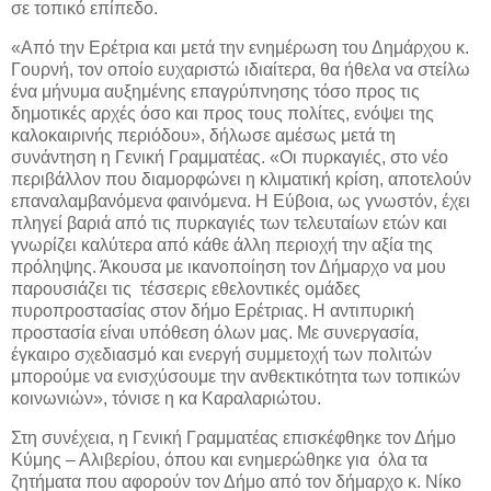
σε τοπικό επίπεδο.
«Από την Ερέτρια και μετά την ενημέρωση του Δημάρχου κ.
Γουρνή, τον οποίο ευχαριστώ ιδιαίτερα, θα ήθελα να στείλω
ένα μήνυμα αυξημένης επαγρύπνησης τόσο προς τις
δημοτικές αρχές όσο και προς τους πολίτες, ενόψει της
καλοκαιρινής περιόδου», δήλωσε αμέσως μετά τη
συνάντηση η Γενική Γραμματέας. «Οι πυρκαγιές, στο νέο
περιβάλλον που διαμορφώνει η κλιματική κρίση, αποτελούν
επαναλαμβανόμενα φαινόμενα. Η Εύβοια, ως γνωστόν, έχει
πληγεί βαριά από τις πυρκαγιές των τελευταίων ετών και
γνωρίζει καλύτερα από κάθε άλλη περιοχή την αξία της
πρόληψης. Άκουσα με ικανοποίηση τον Δήμαρχο να μου
παρουσιάζει τις
τέσσερις εθελοντικές ομάδες
πυροπροστασίας στον δήμο Ερέτριας. Η αντιπυρική
προστασία είναι υπόθεση όλων μας. Με συνεργασία,
έγκαιρο σχεδιασμό και ενεργή συμμετοχή των πολιτών
μπορούμε να ενισχύσουμε την ανθεκτικότητα των τοπικών
κοινωνιών», τόνισε η κα Καραλαριώτου.
Στη συνέχεια, η Γενική Γραμματέας επισκέφθηκε τον Δήμο
Κύμης – Αλιβερίου, όπου και ενημερώθηκε για
όλα τα
ζητήματα που αφορούν τον Δήμο από τον δήμαρχο κ. Νίκο