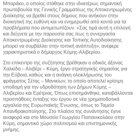
Μπαράκο, ο οποίος στάθηκε στην ιδιαιτέρως σημαντική
πρωτοβουλία της Γενικής Γραμματέως της Αποκεντρωμένης
Διοίκησης να βρεθεί στους δήμους που ανήκουν στην
διοικητική της ευθύνη και να ενημερωθεί από κοντά για τα
προβλήματα που αντιμετωπίζουν. «Σας τιμά αυτή η επιλογή
και δείχνετε με την παρουσία σας πως η συνεργασία
Αποκεντρωμένης Διοίκησης και Τοπικής Αυτοδιοίκησης
μπορεί να συμβάλλει στην τοπική ανάπτυξη», ανέφερε
χαρακτηριστικά ο δήμαρχος Κύμης-Αλιβερίου.
Στο επίκεντρο της συζήτησης βρέθηκαν ο οδικός άξονας
Χαλκίδα – Αλιβέρι – Κύμη, έργο στρατηγικής σημασίας για
την Εύβοια, καθώς και η ανάγκη ολοκλήρωσης του
φράγματος Σέτας – Μανικίων, το οποίο αποτελεί κρίσιμη
υποδομή για την υδροδότηση των Δήμων Κύμης –
Αλιβερίου και Ερέτριας. Όπως επισημάνθηκε, καταβάλλονται
προσπάθειες ένταξης του έργου σε νέα χρηματοδοτικά
εργαλεία της Ευρωπαϊκής Ένωσης, όπως το Ταμείο
Απανθρακοποίησης. Στο πλαίσιο της συνάντησης έγινε
αναφορά και στο Μουσείο Γεωργίου Παπανικολάου στην
Κύμη, σημαντικό χώρο πολιτισμού και επιστημονικής
μνήμης.