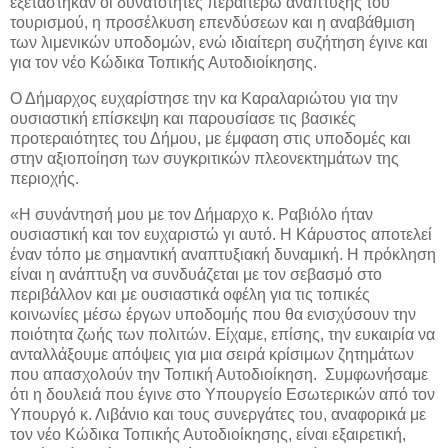
εξετάστηκαν οι δυνατότητες περαιτέρω ανάπτυξης του
τουρισμού, η προσέλκυση επενδύσεων και η αναβάθμιση
των λιμενικών υποδομών, ενώ ιδιαίτερη συζήτηση έγινε και
για τον νέο Κώδικα Τοπικής Αυτοδιοίκησης.
Ο Δήμαρχος ευχαρίστησε την κα Καραλαριώτου για την
ουσιαστική επίσκεψη και παρουσίασε τις βασικές
προτεραιότητες του Δήμου, με έμφαση στις υποδομές και
στην αξιοποίηση των συγκριτικών πλεονεκτημάτων της
περιοχής.
«Η συνάντησή μου με τον Δήμαρχο κ. Ραβιόλο ήταν
ουσιαστική και τον ευχαριστώ γι αυτό. Η Κάρυστος αποτελεί
έναν τόπο με σημαντική αναπτυξιακή δυναμική. Η πρόκληση
είναι η ανάπτυξη να συνδυάζεται με τον σεβασμό στο
περιβάλλον και με ουσιαστικά οφέλη για τις τοπικές
κοινωνίες μέσω έργων υποδομής που θα ενισχύσουν την
ποιότητα ζωής των πολιτών. Είχαμε, επίσης, την ευκαιρία να
ανταλλάξουμε απόψεις για μια σειρά κρίσιμων ζητημάτων
που απασχολούν την Τοπική Αυτοδιοίκηση.
Συμφωνήσαμε
ότι η δουλειά που έγινε στο Υπουργείο Εσωτερικών από τον
Υπουργό κ. Λιβάνιο και τους συνεργάτες του, αναφορικά με
τον νέο Κώδικα Τοπικής Αυτοδιοίκησης, είναι εξαιρετική,