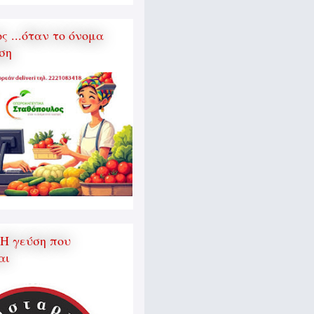
 ...όταν το όνομα
ση
 Η γεύση που
αι