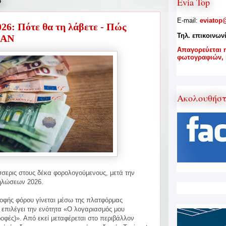
6
Evia Top
E-mail:
eviatop
26: Πότε θα τη λάβετε - Πώς
Τηλ. επικοινων
BAN
A
παγορεύεται 
φωτογραφιών,
Ακολουθήσ
σερις στους δέκα φορολογούμενους, μετά την
ηλώσεων 2026.
οφής φόρου γίνεται μέσω της πλατφόρμας
πιλέγει την ενότητα «Ο λογαριασμός μου
οφές)». Από εκεί μεταφέρεται στο περιβάλλον