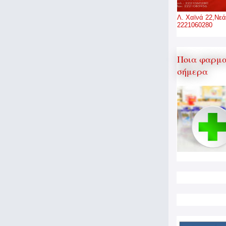
Λ. Χαϊνά 22,Νεά
2221060280
Ποια φαρμα
σήμερα