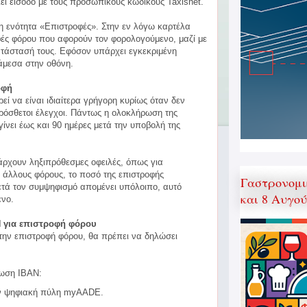
ί είσοδο με τους προσωπικούς κωδικούς Taxisnet.
 η ενότητα «Επιστροφές». Στην εν λόγω καρτέλα
οφές φόρου που αφορούν τον φορολογούμενο, μαζί με
κατάστασή τους. Εφόσον υπάρχει εγκεκριμένη
 άμεσα στην οθόνη.
οφή
εί να είναι ιδιαίτερα γρήγορη κυρίως όταν δεν
ρόσθετοι έλεγχοι. Πάντως η ολοκλήρωση της
ίνει έως και 90 ημέρες μετά την υποβολή της
ρχουν ληξιπρόθεσμες οφειλές, όπως για
 άλλους φόρους, το ποσό της επιστροφής
Γαστρονομι
ετά τον συμψηφισμό απομένει υπόλοιπο, αυτό
και 8 Αυγο
ενο.
N για επιστροφή φόρου
 την επιστροφή φόρου, θα πρέπει να δηλώσει
λωση IBAN:
ην ψηφιακή πύλη myAADE.