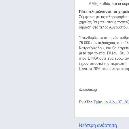
ΜΜΕ] καθώς και οι κύριε
Πότε πληρώνονται οι χηρεί
Σύμφωνα με τις πληροφορίες
χηρείας θα μπει στους τραπε
δηλαδή στο τέλος Αυγούστου.
Υπενθυμίζεται ότι η νέα ρύθ
75.000 συνταξιούχους που έλ
Κατρούγκαλου, και θα έπρεπ
μετά την τριετία. Πλέον, δεν
στον ΕΦΚΑ ούτε ένα ευρώ ανα
έχουν υποστεί την περικοπή,
ξανά το 70% στους λογαριασμ
iEidiseis.gr
EviaTop
Τρίτη, Ιουλίου 07, 2
Νεότερη ανάρτηση