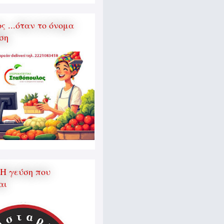
 ...όταν το όνομα
ση
 Η γεύση που
αι