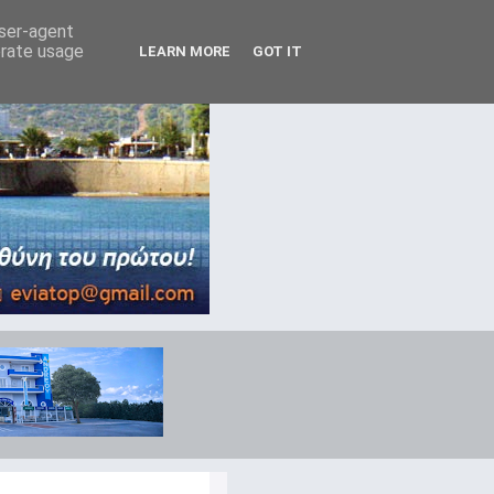
user-agent
erate usage
LEARN MORE
GOT IT