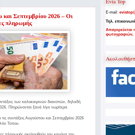
Evia Top
E-mail:
eviatop
υ και Σεπτεμβρίου 2026 – Οι
Τηλ. επικοινων
ες πληρωμής
A
παγορεύεται 
φωτογραφιών,
Ακολουθήσ
συντάξεις των καλοκαιρινών διακοπών, δηλαδή
026. Πληρώνονται ξανά λίγο νωρίτερα.
 τις συντάξεις Αυγούστου και Σεπτεμβρίου 2026
λτίο Τύπου.
νίες πληρωμής ακολουθούν τον κανόνα του