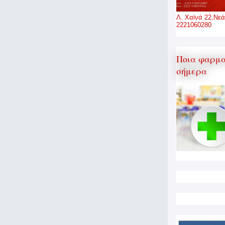
Λ. Χαϊνά 22,Νεά
2221060280
Ποια φαρμα
σήμερα