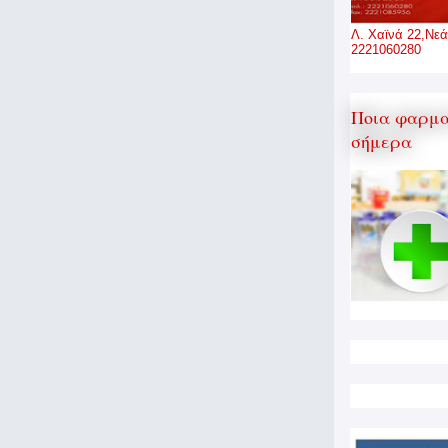
Λ. Χαϊνά 22,Νεά
2221060280
Ποια φαρμα
σήμερα