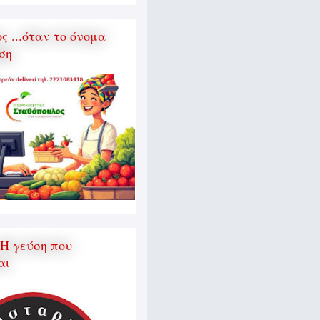
 ...όταν το όνομα
ση
 Η γεύση που
αι