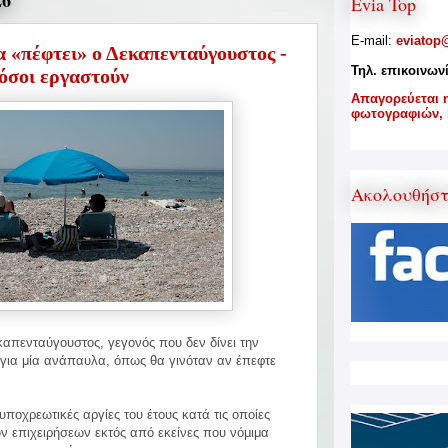
26
Evia Top
E-mail:
eviatop
α «πέφτει» ο Δεκαπενταύγουστος -
Τηλ. επικοινων
όσοι εργαστούν
A
παγορεύεται 
φωτογραφιών,
Ακολουθήσ
καπενταύγουστος, γεγονός που δεν δίνει την
 για μία ανάπαυλα, όπως θα γινόταν αν έπεφτε
υποχρεωτικές αργίες του έτους κατά τις οποίες
ων επιχειρήσεων εκτός από εκείνες που νόμιμα