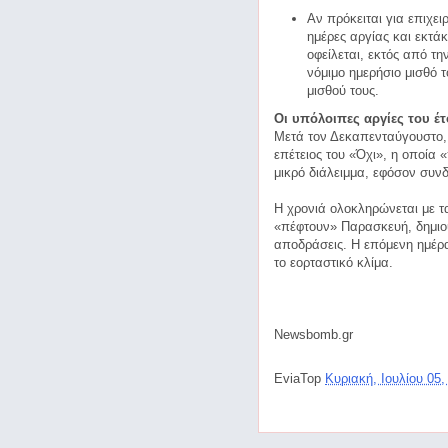
Αν πρόκειται για επιχει
ημέρες αργίας και εκτά
οφείλεται, εκτός από τ
νόμιμο ημερήσιο μισθό 
μισθού τους.
Οι υπόλοιπες αργίες του έ
Μετά τον Δεκαπενταύγουστο, 
επέτειος του «Όχι», η οποία 
μικρό διάλειμμα, εφόσον συνδ
Η χρονιά ολοκληρώνεται με τα
«πέφτουν» Παρασκευή, δημιου
αποδράσεις. Η επόμενη ημέρα,
το εορταστικό κλίμα.
Newsbomb.gr
EviaTop
Κυριακή, Ιουλίου 05