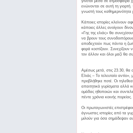
γίνεται μέσα σε ατμόσφαιρα χ
ενώνονται σε αυτή τη γιορτή.
γνωστή τους καθημερινότητα
Κάποιες ιστορίες κλείνουν α
κάποιες άλλες ανοίγουν δίνον
«Γης της ελιάς» θα συνεχίσο
να βρουν τους συνοδοιπόρους
αποδεχτούν πως πάντα η ζωή 
φορά κοστίζουν. Συνεχίζουν ν
τον άλλον και όλοι μαζί θα σ
Αμέσως μετά, στις 23.30, θα 
Ελιάς – Το τελευταίο αντίο»,
προβλήθηκε ποτέ. Οι τηλεθε
απαιτητικά γυρίσματα αλλά κα
ομάδας ηθοποιών και συντελ
πέντε χρόνια κοινής πορείας.
Οι πρωταγωνιστές επιστρέφουν
άγνωστες ιστορίες από τα γυρ
μιλούν για όσα σημάδεψαν αυ