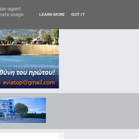
user-agent
erate usage
LEARN MORE
GOT IT