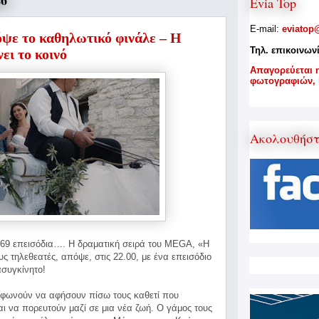
26
Evia Top
E-mail:
eviatop
όψε το καθηλωτικό φινάλε – Η
Τηλ. επικοινων
ει το κοινό
A
παγορεύεται 
φωτογραφιών,
Ακολουθήσ
 969 επεισόδια…. Η δραματική σειρά του MEGA, «Η
υς τηλεθεατές, απόψε, στις 22.00, με ένα επεισόδιο
συγκίνητο!
φωνούν να αφήσουν πίσω τους καθετί που
ι να πορευτούν μαζί σε μια νέα ζωή. Ο γάμος τους