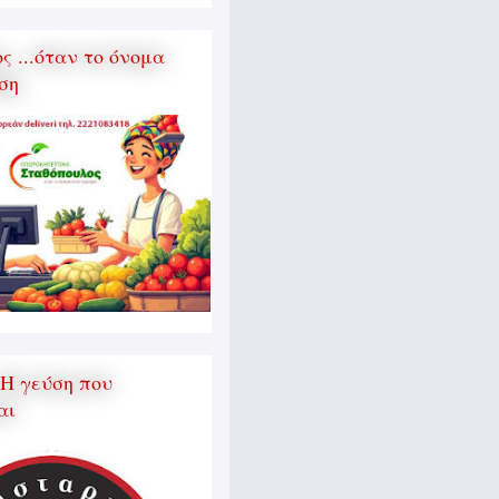
 ...όταν το όνομα
ση
 Η γεύση που
αι