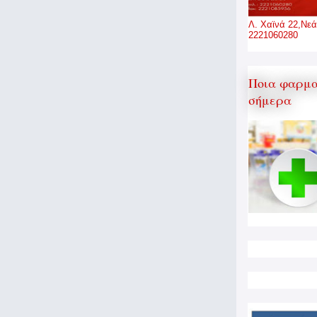
Λ. Χαϊνά 22,Νεά
2221060280
Ποια φαρμα
σήμερα