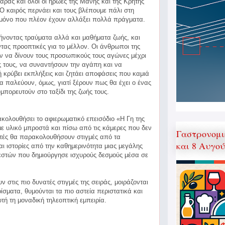
αράς και όλοι οι ήρωες της Μάνης και της Κρήτης
 Ο καιρός περνάει και τους βλέπουμε πάλι στη
 μόνο που πλέον έχουν αλλάξει πολλά πράγματα.
φήνοντας τραύματα αλλά και μαθήματα ζωής, και
τας προοπτικές για το μέλλον. Οι άνθρωποι της
υν να δίνουν τους προσωπικούς τους αγώνες μέχρι
 τους, να συναντήσουν την αγάπη και να
κρύβει εκπλήξεις και ζητάει αποφάσεις που καμιά
α παλεύουν, όμως, γιατί ξέρουν πως θα έχει ο ένας
υμπορευτούν στο ταξίδι της ζωής τους.
ακολουθήσει το αφιερωματικό επεισόδιο «Η Γη της
 με υλικό μπροστά και πίσω από τις κάμερες που δεν
Γαστρονομι
ατές θα παρακολουθήσουν στιγμές από τα
και 8 Αυγο
ι ιστορίες από την καθημερινότητα μιας μεγάλης
εστών που δημιούργησε ισχυρούς δεσμούς μέσα σε
 στις πιο δυνατές στιγμές της σειράς, μοιράζονται
ίσματα, θυμούνται τα πιο αστεία περιστατικά και
τή τη μοναδική τηλεοπτική εμπειρία.