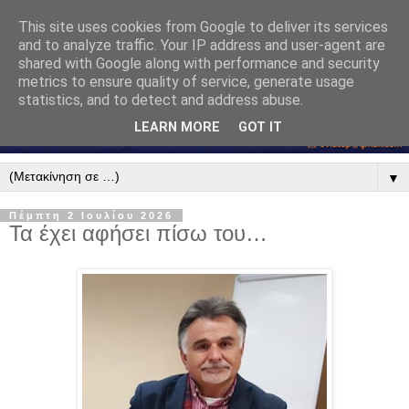
This site uses cookies from Google to deliver its services
and to analyze traffic. Your IP address and user-agent are
shared with Google along with performance and security
metrics to ensure quality of service, generate usage
statistics, and to detect and address abuse.
LEARN MORE
GOT IT
▼
Πέμπτη 2 Ιουλίου 2026
Τα έχει αφήσει πίσω του…