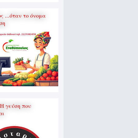
 ...όταν το όνομα
ση
 Η γεύση που
αι