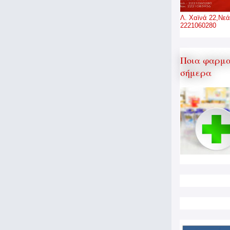
Λ. Χαϊνά 22,Νεά
2221060280
Ποια φαρμα
σήμερα