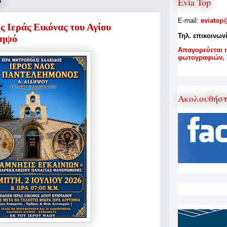
6
Evia Top
E-mail:
eviatop
 Ιεράς Εικόνας του Αγίου
Τηλ. επικοινων
δηψό
A
παγορεύεται 
φωτογραφιών,
Ακολουθήσ