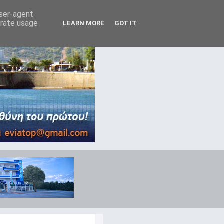
user-agent
erate usage
LEARN MORE
GOT IT