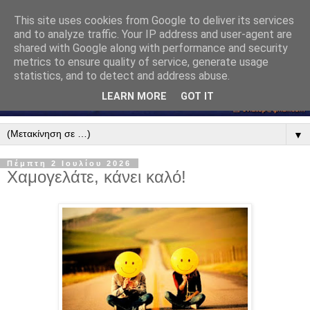
This site uses cookies from Google to deliver its services
and to analyze traffic. Your IP address and user-agent are
shared with Google along with performance and security
metrics to ensure quality of service, generate usage
statistics, and to detect and address abuse.
LEARN MORE
GOT IT
▼
Πέμπτη 2 Ιουλίου 2026
Χαμογελάτε, κάνει καλό!