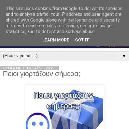
This site uses cookies from Google to deliver its services
and to analyze traffic. Your IP address and user-agent are
shared with Google along with performance and security
metrics to ensure quality of service, generate usage
statistics, and to detect and address abuse.
LEARN MORE
GOT IT
▼
Τετάρτη 1 Ιουλίου 2026
Ποιοι γιορτάζουν σήμερα;