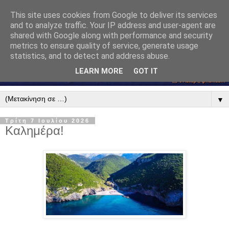
This site uses cookies from Google to deliver its services
and to analyze traffic. Your IP address and user-agent are
shared with Google along with performance and security
metrics to ensure quality of service, generate usage
statistics, and to detect and address abuse.
LEARN MORE
GOT IT
▼
Τρίτη 7 Ιουλίου 2026
Καλημέρα!