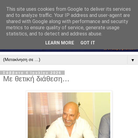
This site uses cookies from Google to deliver its services
and to analyze traffic. Your IP address and user-agent are
shared with Google along with performance and security
metrics to ensure quality of service, generate usage
statistics, and to detect and address abuse.
LEARN MORE
GOT IT
▼
Σάββατο 4 Ιουλίου 2026
Με θετική διάθεση…