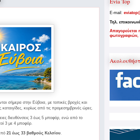
6
Evia Top
E-mail:
eviatop
Τηλ. επικοινων
A
παγορεύεται 
φωτογραφιών,
Ακολουθήσ
ται σήμερα στην Εύβοια, με τοπικές βροχές και
 καταιγίδες, κυρίως από τις προμεσημβρινές ώρες.
ειες διευθύνσεις 3 έως 5 μποφόρ, ενώ από το
οί 3 με 4 μποφόρ.
 από
21 έως 33 βαθμούς Κελσίου
.