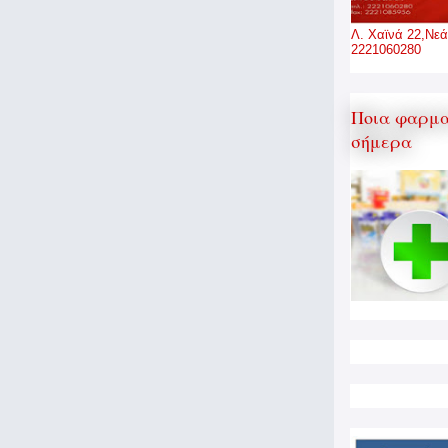
Λ. Χαϊνά 22,Νεά
2221060280
Ποια φαρμα
σήμερα