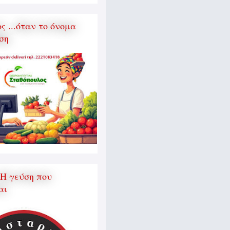
 ...όταν το όνομα
ση
 Η γεύση που
αι