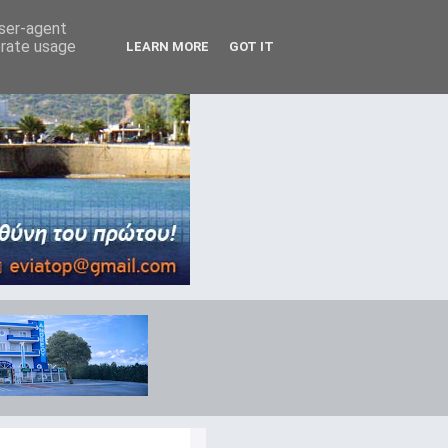
user-agent
erate usage
LEARN MORE
GOT IT