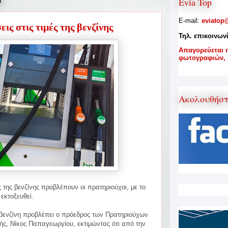
6
Evia Top
E-mail:
eviatop
ις στις τιμές της βενζίνης
Τηλ. επικοινων
A
παγορεύεται 
φωτογραφιών,
Ακολουθήσ
ς της βενζίνης προβλέπουν οι πρατηριούχοι, με το
εκτοξευθεί.
 βενζίνη προβλέπει ο πρόεδρος των Πρατηριούχων
ς, Νίκος Παπαγεωργίου, εκτιμώντας ότι από την