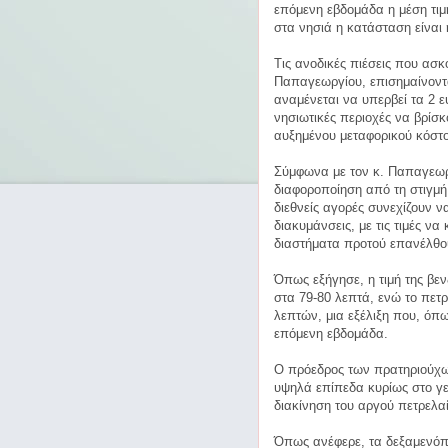
επόμενη εβδομάδα η μέση τιμ
στα νησιά η κατάσταση είναι 
Τις ανοδικές πιέσεις που ασκ
Παπαγεωργίου, επισημαίνοντα
αναμένεται να υπερβεί τα 2 ε
νησιωτικές περιοχές να βρίσ
αυξημένου μεταφορικού κόστο
Σύμφωνα με τον κ. Παπαγεωργ
διαφοροποίηση από τη στιγμή
διεθνείς αγορές συνεχίζουν 
διακυμάνσεις, με τις τιμές ν
διαστήματα προτού επανέλθου
Όπως εξήγησε, η τιμή της βεν
στα 79-80 λεπτά, ενώ το πετ
λεπτών, μια εξέλιξη που, όπως
επόμενη εβδομάδα.
Ο πρόεδρος των πρατηριούχω
υψηλά επίπεδα κυρίως στο γε
διακίνηση του αργού πετρελα
Όπως ανέφερε, τα δεξαμενόπ