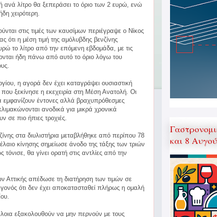
ή ανά λίτρο θα ξεπεράσει το όριο των 2 ευρώ, ενώ
ήδη χειρότερη.
ούνται στις τιμές των καυσίμων περιέγραψε ο Νίκος
ς ότι η μέση τιμή της αμόλυβδης βενζίνης
υρώ το λίτρο από την επόμενη εβδομάδα, με τις
κονται ήδη πάνω από αυτό το όριο λόγω του
υς.
ίου, η αγορά δεν έχει καταγράψει ουσιαστική
 που ξεκίνησε η εκεχειρία στη Μέση Ανατολή. Οι
να εμφανίζουν έντονες αλλά βραχυπρόθεσμες
α κλιμακώνονται ανοδικά για μικρά χρονικά
ν σε πιο ήπιες τροχιές.
Γαστρονομι
ζίνης στα διυλιστήρια μεταβλήθηκε από περίπου 78
και 8 Αυγο
ρέλαιο κίνησης σημείωσε άνοδο της τάξης των τριών
 τόνισε, θα γίνει ορατή στις αντλίες από την
ν Αττικής απέδωσε τη διατήρηση των τιμών σε
γονός ότι δεν έχει αποκατασταθεί πλήρως η ομαλή
ίου.
λοια εξακολουθούν να μην περνούν με τους