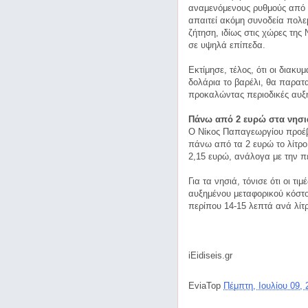
αναμενόμενους ρυθμούς από τ
απαιτεί ακόμη συνοδεία πολε
ζήτηση, ιδίως στις χώρες της 
σε υψηλά επίπεδα.
Εκτίμησε, τέλος, ότι οι διακυ
δολάρια το βαρέλι, θα παρατ
προκαλώντας περιοδικές αυξή
Πάνω από 2 ευρώ στα νησι
Ο Νίκος Παπαγεωργίου προέβλ
πάνω από τα 2 ευρώ το λίτρο,
2,15 ευρώ, ανάλογα με την π
Για τα νησιά, τόνισε ότι οι τ
αυξημένου μεταφορικού κόστου
περίπου 14-15 λεπτά ανά λίτ
iEidiseis.gr
EviaTop
Πέμπτη, Ιουλίου 09,