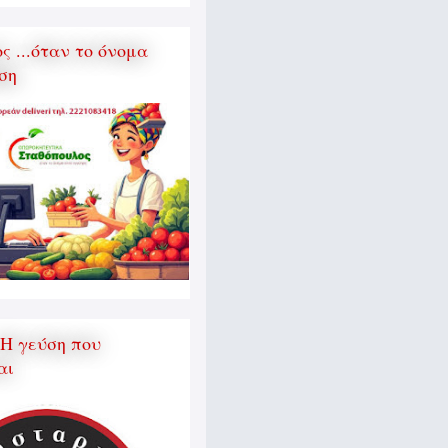
 ...όταν το όνομα
ση
 Η γεύση που
αι