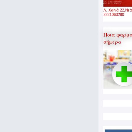
Λ. Χαϊνά 22,Νεά
2221060280
Ποια φαρμα
σήμερα