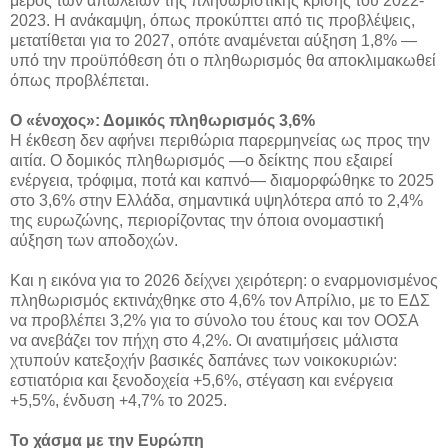
μέρος των απωλειών της πληθωριστικής κρίσης του 2022-
2023. Η ανάκαμψη, όπως προκύπτει από τις προβλέψεις,
μετατίθεται για το 2027, οπότε αναμένεται αύξηση 1,8% —
υπό την προϋπόθεση ότι ο πληθωρισμός θα αποκλιμακωθεί
όπως προβλέπεται.
Ο «ένοχος»: Δομικός πληθωρισμός 3,6%
Η έκθεση δεν αφήνει περιθώρια παρερμηνείας ως προς την
αιτία. Ο δομικός πληθωρισμός —ο δείκτης που εξαιρεί
ενέργεια, τρόφιμα, ποτά και καπνό— διαμορφώθηκε το 2025
στο 3,6% στην Ελλάδα, σημαντικά υψηλότερα από το 2,4%
της ευρωζώνης, περιορίζοντας την όποια ονομαστική
αύξηση των αποδοχών.
Και η εικόνα για το 2026 δείχνει χειρότερη: ο εναρμονισμένος
πληθωρισμός εκτινάχθηκε στο 4,6% τον Απρίλιο, με το ΕΔΣ
να προβλέπει 3,2% για το σύνολο του έτους και τον ΟΟΣΑ
να ανεβάζει τον πήχη στο 4,2%. Οι ανατιμήσεις μάλιστα
χτυπούν κατεξοχήν βασικές δαπάνες των νοικοκυριών:
εστιατόρια και ξενοδοχεία +5,6%, στέγαση και ενέργεια
+5,5%, ένδυση +4,7% το 2025.
Το χάσμα με την Ευρώπη