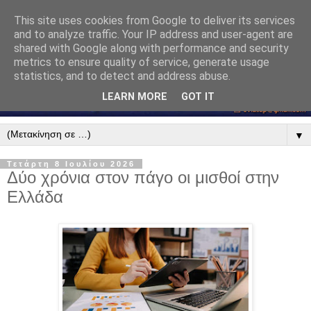
This site uses cookies from Google to deliver its services
and to analyze traffic. Your IP address and user-agent are
shared with Google along with performance and security
metrics to ensure quality of service, generate usage
statistics, and to detect and address abuse.
LEARN MORE
GOT IT
▼
Τετάρτη 8 Ιουλίου 2026
Δύο χρόνια στον πάγο οι μισθοί στην
Ελλάδα