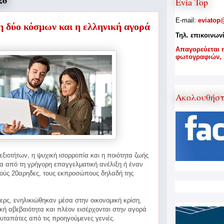
26
Evia Top
E-mail:
eviatop
 δύο κόσμων και η ελληνική αγορά
Τηλ. επικοινων
A
παγορεύεται 
φωτογραφιών,
Ακολουθήσ
ξιοτήτων, η ψυχική ισορροπία και η ποιότητα ζωής
α από τη γρήγορη επαγγελματική ανέλιξη ή έναν
νούς
20αρηδες, τους εκπροσώπους δηλαδή της
ερς, ενηλικιώθηκαν μέσα στην οικονομική κρίση,
κή αβεβαιότητα και πλέον εισέρχονται στην αγορά
αυταπάτες από τις προηγούμενες γενιές.