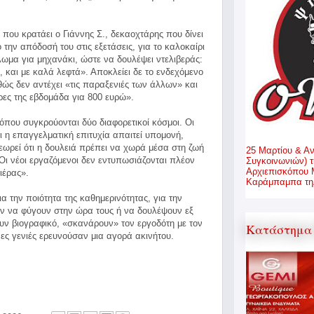
 που κρατάει ο Γιάννης Σ., δεκαοχτάρης που δίνει
την απόδοσή του στις εξετάσεις, για το καλοκαίρι
λωμα για μηχανάκι, ώστε να δουλέψει ντελιβεράς:
 και με καλά λεφτά». Αποκλείει δε το ενδεχόμενο
θώς δεν αντέχει «τις παραξενιές των άλλων» και
ρες της εβδομάδα για 800 ευρώ».
 όπου συγκρούονται δύο διαφορετικοί κόσμοι. Οι
ι η επαγγελματική επιτυχία απαιτεί υπομονή,
εωρεί ότι η δουλειά πρέπει να χωρά μέσα στη ζωή
25 Μαρτίου & Α
 Οι νέοι εργαζόμενοι δεν εντυπωσιάζονται πλέον
Συγκοινωνιών) τ
Αρχιεπισκόπου 
ιέρας».
Καράμπαμπα τηλ
α την ποιότητα της καθημερινότητας, για την
ούν να φύγουν στην ώρα τους ή να δουλέψουν εξ
υν βιογραφικό, «σκανάρουν» τον εργοδότη με τον
Κατάστημα 
ες γενιές ερευνούσαν μια αγορά ακινήτου.