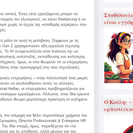
Σταθόπουλος
πια τοπική. Ένας νέος εργαζόμενος μπορεί να
ταιρεία του εξωτερικού, να κάνει freelancing ή να
είναι εγγύη
ερα χωρίς το άγχος της «σταθερής καριέρας» που
χές.
ικό ρόλο σε αυτή τη μετάβαση. Σύμφωνα με τη
ν Gen Z χρησιμοποιούν ήδη εργαλεία τεχνητής
ς. Το AI αντιμετωπίζεται από πολλούς όχι ως
οσωπικής ανάπτυξης, εκπαίδευσης και καλύτερης
όχρονα, όμως, οι νέοι θεωρούν ότι οι επιχειρήσεις
ίδιους στην προσαρμογή στις νέες τεχνολογίες.
νικές επιχειρήσεις —στην πλειονότητά τους μικρές
ονται να ακολουθήσουν αυτές τις αλλαγές.
ad Hellas, οι επιχειρήσεις προβληματίζονται για
ν νεότερων εργαζομένων. Άλλωστε, στην ίδια έρευνα
γοδοτών θεωρεί μεγαλύτερη πρόκληση το αυξημένο
Ο Κούλης –
εμπιστεύεσ
η, πιο τολμηρή και θέλει περισσότερα χρήματα πιο
γουράκη, Director Professionals & Enterprise HR
 Την ίδια στιγμή, όμως, παραδέχεται ότι «τα
λειά για τις αποδοχές, αλλά μένουν για την