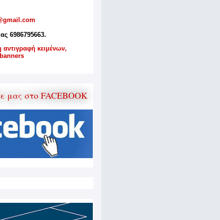
@gmail.com
ίας 6986795663.
η αντιγραφή κειμένων,
banners
τε μας στο FACEBOOK