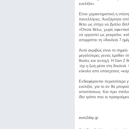
ευελιξία».
Είναι χαρακτηριστική η στάση
πανελλήνιες. Ανεξάρτητα από 
θέτει ως στόχο να βγάλει δίπ
«Όποτε θέλω, χωρίς αφεντικό,
να εργαστεί ως γκαρσόνι, κα
απορρίπτει τη «δουλειά 7 ημέ
Αυτό ακριβώς είναι το σημείο
μεγαλύτερες γενιές έμαθαν ότ
θυσίες και αντοχή. Η Gen Z θ
-όχι η ζωή μέσα στη δουλειά.
εύκολα από υποσχέσεις «καρ
Ενδιαφέρονται περισσότερο γι
ευελιξία, για το αν θα μπορ
αποστάσεως. Και πριν στείλο
ίδιο τρόπο που οι προηγούμεν
euro2day.gr