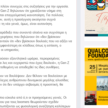
 πλέον συνεχώς στις συζητήσεις για την εργασία.
Gen Z δηλώνουν ότι χρειάζονται νόημα στη
νται επαγγελματική ικανοποίηση. Για πολλούς
ν, αυτή η προσέγγιση ακούγεται συχνά
 τη νέα γενιά, όμως, είναι αυτονόητη.
 παράδοξο που συναντά ολοένα και συχνότερα η
ιχειρήσεις που δηλώνουν ότι «δεν βρίσκουν
ντούν ότι «δεν βρίσκουν δουλειές που να αξίζει να
εμφανέστερη σε κλάδους όπως η εστίαση, ο
 οι υπηρεσίες.
χούσαν εξαντλητικά ωράρια, περιορισμένες
α λες και ευχαριστώ που έχεις δουλειά», η Gen Z
τεθειμένη να αποδεχθεί τις ίδιες συνθήκες.
έλουν να δουλέψουν. Δεν θέλουν να δουλεύουν με
τέλεχος ανθρώπινου δυναμικού μεγάλης αλυσίδας
ν ότι δεν υπάρχει σεβασμός ή προοπτική, θα
ιο εύκολα από ό,τι οι προηγούμενες γενιές. Οι
που για τους boomers θεωρούνταν σχεδόν
μετωπίζονται ως φυσιολογική αναζήτηση καλύτερων