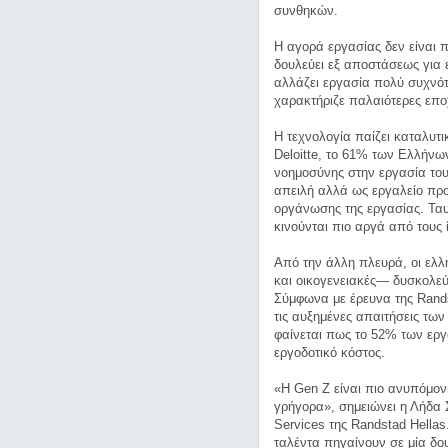
συνθηκών.
Η αγορά εργασίας δεν είναι 
δουλεύει εξ αποστάσεως για ε
αλλάζει εργασία πολύ συχνότ
χαρακτήριζε παλαιότερες επο
Η τεχνολογία παίζει καταλυτ
Deloitte, το 61% των Ελλήνω
νοημοσύνης στην εργασία του
απειλή αλλά ως εργαλείο πρ
οργάνωσης της εργασίας. Ταυτ
κινούνται πιο αργά από τους 
Από την άλλη πλευρά, οι ελλη
και οικογενειακές— δυσκολεύ
Σύμφωνα με έρευνα της Randst
τις αυξημένες απαιτήσεις τω
φαίνεται πως το 52% των ερ
εργοδοτικό κόστος.
«Η Gen Z είναι πιο ανυπόμον
γρήγορα», σημειώνει η Λήδα Σ
Services της Randstad Hellas.
ταλέντα πηγαίνουν σε μία δου