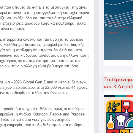
ου που απαντά σε e-mails τα μεσάνυχτα, πηγαίνει
ωρεί αυτονόητο ότι η επαγγελματική επιτυχία περνά
ζει να μοιάζει όλο και πιο παλιά στην ελληνική
οι επιχειρήσεις άλλαξαν ξαφνικά κουλτούρα, αλλά
αίνει σε αυτές.
Z απορρίπτει ολοένα και πιο ανοιχτά το μοντέλο
 Ελλάδα για δεκαετίες: χαμηλοί μισθοί, διαρκής
χία και η αντίληψη ότι «πρώτα δουλειά και μετά
 κώδωνα του κινδύνου, τονίζοντας ότι η αλλαγή αυτή
επιχειρήσεις σε ανασχεδιασμό του τρόπου με τον
μαίνουν πως η αλλαγή είναι βαθύτερη απ’ όσο
Γαστρονομι
ευνα «2026 Global Gen Z and Millennial Survey»
και 8 Αυγο
μετείχαν περισσότεροι από 22.500 νέοι σε 44 χώρες,
επαναπροσδιορίζουν πλέον την έννοια της
ν πρόοδο ή την ηγεσία. Θέλουν όμως οι συνθήκες
 σημειώνει η Ανάλια Κόκκορη, People and Purpose
Η ίδια εξηγεί ότι οι νέες γενιές αναζητούν
χική ευημερία, ανάπτυξη δεξιοτήτων και αίσθηση