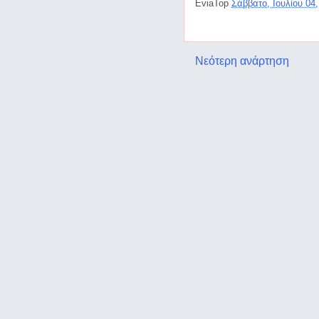
EviaTop
Σάββατο, Ιουλίου 04
Νεότερη ανάρτηση