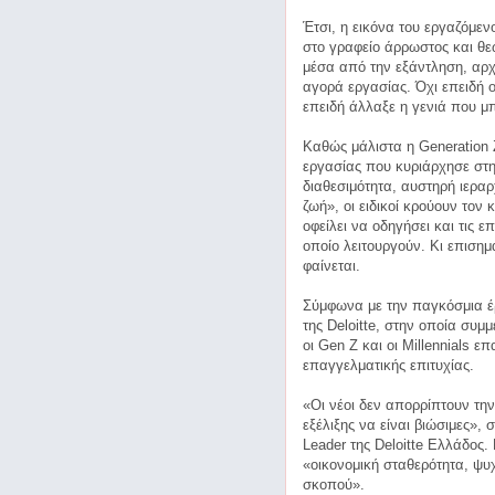
Έτσι, η εικόνα του εργαζόμεν
στο γραφείο άρρωστος και θε
μέσα από την εξάντληση, αρχί
αγορά εργασίας. Όχι επειδή 
επειδή άλλαξε η γενιά που μπ
Καθώς μάλιστα η Generation 
εργασίας που κυριάρχησε στην
διαθεσιμότητα, αυστηρή ιεραρ
ζωή», οι ειδικοί κρούουν τον
οφείλει να οδηγήσει και τις 
οποίο λειτουργούν. Κι επιση
φαίνεται.
Σύμφωνα με την παγκόσμια έρ
της Deloitte, στην οποία συμ
οι Gen Z και οι Millennials 
επαγγελματικής επιτυχίας.
«Οι νέοι δεν απορρίπτουν τη
εξέλιξης να είναι βιώσιμες»,
Leader της Deloitte Ελλάδος. 
«οικονομική σταθερότητα, ψυ
σκοπού».