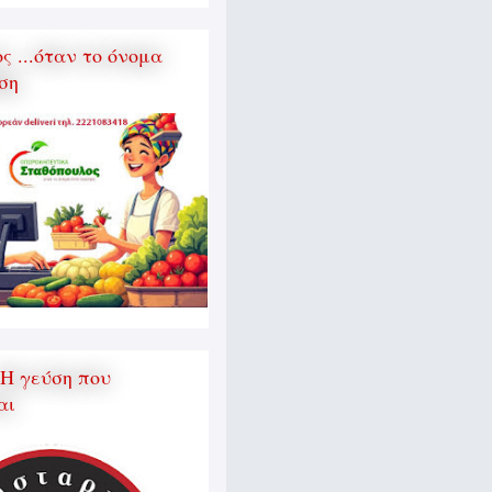
 ...όταν το όνομα
ση
 Η γεύση που
αι