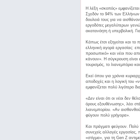
Η λέξη «σκοπός» εμφανίζεται
Σχεδόν το 94% των Ελλήνων 
δουλειά τους για να αισθάνο
εργοδότες μεγαλύτερων γενιώ
ακατανόητη ή υπερβολική. Για
Κάπως έτσι εξηγείται και το
ελληνική αγορά εργασίας: επ
προσωπικό» και νέοι που απα
κάνουν». Η σύγκρουση είναι 
τουρισμός, το λιανεμπόριο και
Εκεί όπου για χρόνια κυριαρ
αποδοχές και η λογική του «ν
εμφανίζεται πολύ λιγότερο δια
«Δεν είναι ότι οι νέοι δεν θ
όρους εξουθένωσης», λέει σ
λιανεμπορίου. «Αν αισθανθού
φύγουν πολύ γρήγορα».
Και πράγματι φεύγουν. Πολύ π
συνεχείς αλλαγές εργασίας, 
«στίγμα», για τη Gen Z αντι