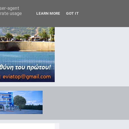
user-agent
erate usage
LEARN MORE
GOT IT