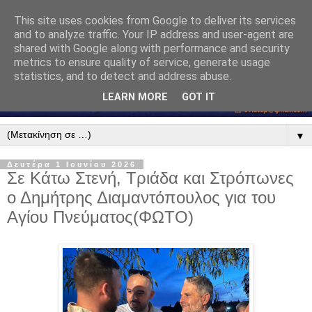
This site uses cookies from Google to deliver its services
and to analyze traffic. Your IP address and user-agent are
shared with Google along with performance and security
metrics to ensure quality of service, generate usage
statistics, and to detect and address abuse.
LEARN MORE
GOT IT
▼
Δευτέρα 1 Ιουνίου 2026
Σε Κάτω Στενή, Τριάδα και Στρόπωνες
ο Δημήτρης Διαμαντόπουλος για του
Αγίου Πνεύματος(ΦΩΤΟ)