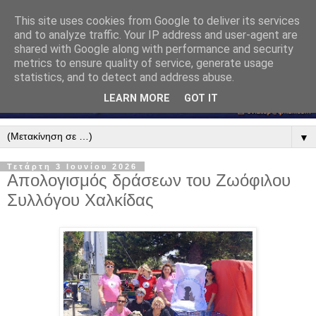
This site uses cookies from Google to deliver its services
and to analyze traffic. Your IP address and user-agent are
shared with Google along with performance and security
metrics to ensure quality of service, generate usage
statistics, and to detect and address abuse.
LEARN MORE
GOT IT
▼
Τετάρτη 3 Ιουνίου 2026
Απολογισμός δράσεων του Ζωόφιλου
Συλλόγου Χαλκίδας