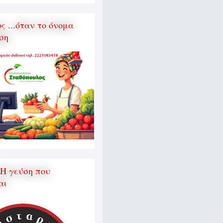
 ...όταν το όνομα
ση
 Η γεύση που
αι