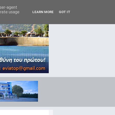
user-agent
erate usage
LEARN MORE
GOT IT