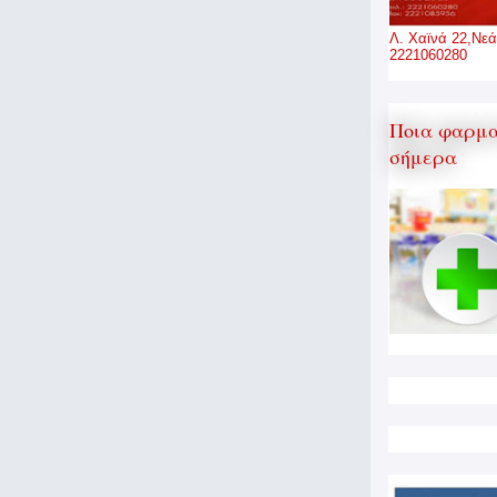
Λ. Χαϊνά 22,Νεά
2221060280
Ποια φαρμα
σήμερα