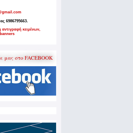
@gmail.com
ίας 6986795663.
η αντιγραφή κειμένων,
banners
τε μας στο FACEBOOK