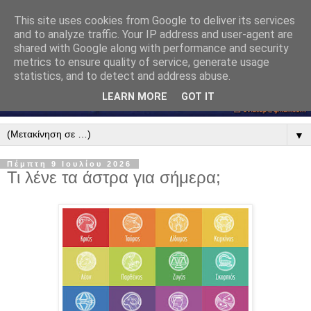
This site uses cookies from Google to deliver its services
and to analyze traffic. Your IP address and user-agent are
shared with Google along with performance and security
metrics to ensure quality of service, generate usage
statistics, and to detect and address abuse.
LEARN MORE
GOT IT
▼
Πέμπτη 9 Ιουλίου 2026
Τι λένε τα άστρα για σήμερα;